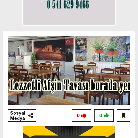
Sosyal
0
0
Medya