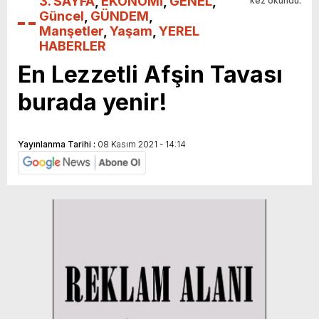
3. SAYFA
,
EKONOMİ
,
GENEL
,
kez okundu.
Güncel
,
GÜNDEM
,
Manşetler
,
Yaşam
,
YEREL
HABERLER
En Lezzetli Afşin Tavası
burada yenir!
Yayınlanma Tarihi :
08 Kasım 2021 - 14:14