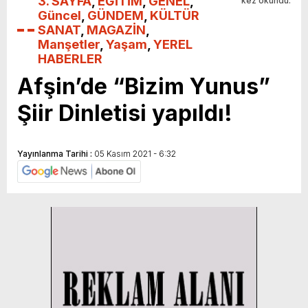
3. SAYFA
,
EĞİTİM
,
GENEL
,
kez okundu.
Güncel
,
GÜNDEM
,
KÜLTÜR
SANAT
,
MAGAZİN
,
Manşetler
,
Yaşam
,
YEREL
HABERLER
Afşin’de “Bizim Yunus”
Şiir Dinletisi yapıldı!
Yayınlanma Tarihi :
05 Kasım 2021 - 6:32