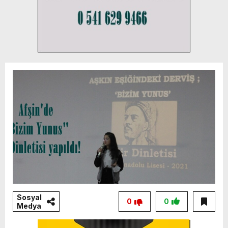
Sosyal
0
0
Medya