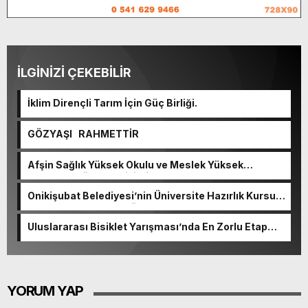
İLGİNİZİ ÇEKEBİLİR
İklim Dirençli Tarım İçin Güç Birliği.
GÖZYAŞI RAHMETTİR
Afşin Sağlık Yüksek Okulu ve Meslek Yüksek
Okulunda görev değişimi!
Onikişubat Belediyesi’nin Üniversite Hazırlık Kursu
başvurularında son gün 7 Ağustos.
Uluslararası Bisiklet Yarışması’nda En Zorlu Etap
Tamamlandı.
YORUM YAP