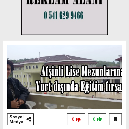
Sosyal
0
0
Medya