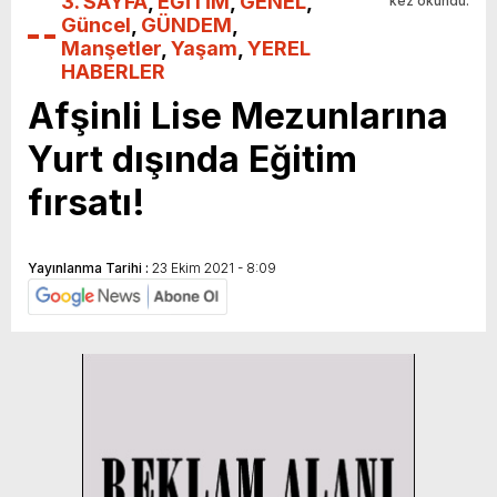
3. SAYFA
,
EĞİTİM
,
GENEL
,
kez okundu.
Güncel
,
GÜNDEM
,
Manşetler
,
Yaşam
,
YEREL
HABERLER
Afşinli Lise Mezunlarına
Yurt dışında Eğitim
fırsatı!
Yayınlanma Tarihi :
23 Ekim 2021 - 8:09