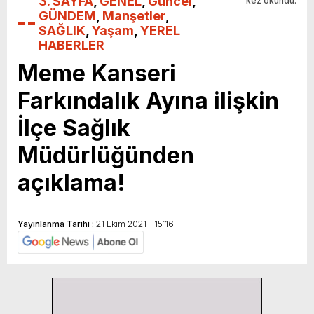
3. SAYFA
,
GENEL
,
Güncel
,
kez okundu.
GÜNDEM
,
Manşetler
,
SAĞLIK
,
Yaşam
,
YEREL
HABERLER
Meme Kanseri
Farkındalık Ayına ilişkin
İlçe Sağlık
Müdürlüğünden
açıklama!
Yayınlanma Tarihi :
21 Ekim 2021 - 15:16