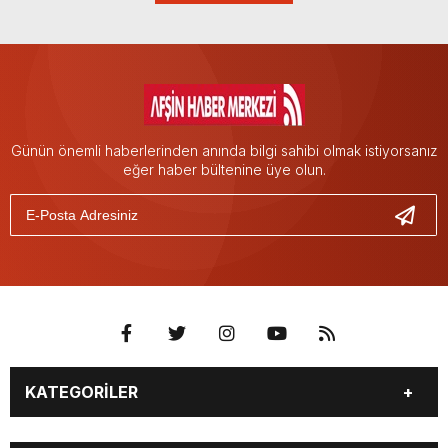
Günün önemli haberlerinden anında bilgi sahibi olmak istiyorsanız
eğer haber bültenine üye olun.
KATEGORİLER
EĞİTİM
EKONOMİ