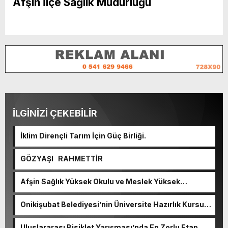
Afşin İlçe Sağlık Müdürlüğü
İLGİNİZİ ÇEKEBİLİR
İklim Dirençli Tarım İçin Güç Birliği.
GÖZYAŞI RAHMETTİR
Afşin Sağlık Yüksek Okulu ve Meslek Yüksek
Okulunda görev değişimi!
Onikişubat Belediyesi’nin Üniversite Hazırlık Kursu
başvurularında son gün 7 Ağustos.
Uluslararası Bisiklet Yarışması’nda En Zorlu Etap