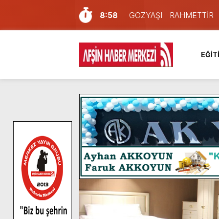
8:58
GÖZYAŞI RAHMETTİR
7:57
Afşin Sağlık Yüksek Okul
6:31
Onikişubat Belediyesi’nin
EĞİT
16:10
Uluslararası Bisiklet Yar
13:27
NOTER ONAYLI TYP LİS
11:22
KAFUM Fuar Alanı Bulut v
8:06
Afşinli bir hemşehrimizin 
14:05
Madrigal, Perşembe Gün
7:39
KEDİNİZ Mİ VAR?
4:58
İklim Dirençli Tarım İçin Gü