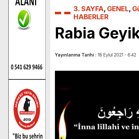
3. SAYFA
,
GENEL
,
G
HABERLER
Rabia Geyik 
Yayınlanma Tarihi :
18 Eylül 2021 - 6:42