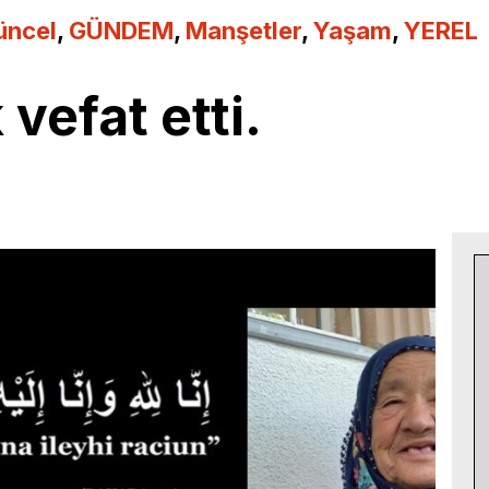
üncel
,
GÜNDEM
,
Manşetler
,
Yaşam
,
YEREL
vefat etti.