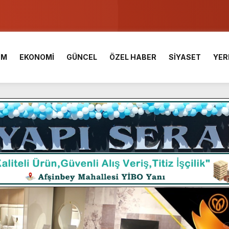
u ve Meslek Yüksek Okulunda görev değişimi!
 Üniversite Hazırlık Kursu başvurularında son gün 7 Ağustos.
İM
EKONOMİ
GÜNCEL
ÖZEL HABER
SİYASET
YER
ışması’nda En Zorlu Etap Tamamlandı.
TESİ YAYINLANDI.
e Yavuz’un Ezgileriyle Şenlendi.
de olduğu Filistin Konvoyu, güçlenerek ilerliyor.
ü KAFUM’da Sahne Alacak.
ç Birliği.