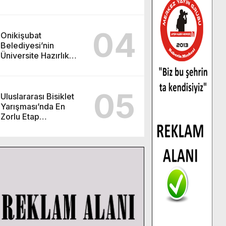
görev değişimi!
04
Onikişubat
Belediyesi’nin
Üniversite Hazırlık
Kursu başvurularında
son gün 7 Ağustos.
05
Uluslararası Bisiklet
Yarışması’nda En
Zorlu Etap
Tamamlandı.