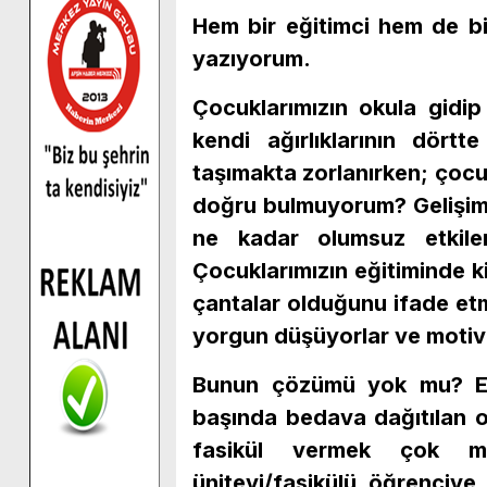
Hem bir eğitimci hem de bir 
yazıyorum.
Çocuklarımızın okula gidip 
kendi ağırlıklarının dörtt
taşımakta zorlanırken; çocuk
doğru bulmuyorum? Gelişim 
ne kadar olumsuz etkilen
Çocuklarımızın eğitiminde k
çantalar olduğunu ifade etm
yorgun düşüyorlar ve motiv
Bunun çözümü yok mu? El
başında bedava dağıtılan o 
fasikül vermek çok mu
üniteyi/fasikülü öğrenciye 