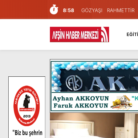
8:58
GÖZYAŞI RAHMETTİR
7:57
Afşin Sağlık Yüksek Okul
6:31
Onikişubat Belediyesi’nin
EĞİT
16:10
Uluslararası Bisiklet Yar
13:27
NOTER ONAYLI TYP LİS
11:22
KAFUM Fuar Alanı Bulut v
8:06
Afşinli bir hemşehrimizin 
14:05
Madrigal, Perşembe Gün
7:39
KEDİNİZ Mİ VAR?
4:58
İklim Dirençli Tarım İçin Gü