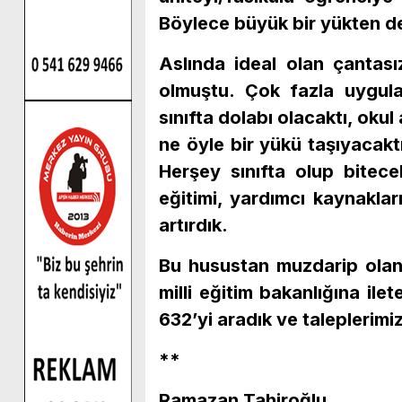
Böylece büyük bir yükten de
Aslında ideal olan çantas
olmuştu. Çok fazla uygul
sınıfta dolabı olacaktı, okul
ne öyle bir yükü taşıyacakt
Herşey sınıfta olup bitece
eğitimi, yardımcı kaynaklar
artırdık.
Bu husustan muzdarip olan ve
milli eğitim bakanlığına ile
632’yi aradık ve taleplerimizi
**
Ramazan Tahiroğlu