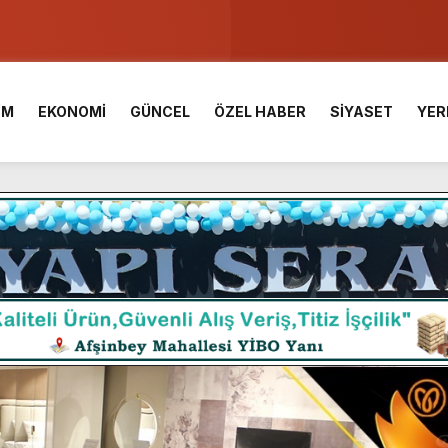
u ve Meslek Yüksek Okulunda görev değişimi!
 Üniversite Hazırlık Kursu başvurularında son gün 7 Ağustos.
İM
EKONOMİ
GÜNCEL
ÖZEL HABER
SİYASET
YER
ışması’nda En Zorlu Etap Tamamlandı.
TESİ YAYINLANDI.
e Yavuz’un Ezgileriyle Şenlendi.
de olduğu Filistin Konvoyu, güçlenerek ilerliyor.
ü KAFUM’da Sahne Alacak.
ç Birliği.