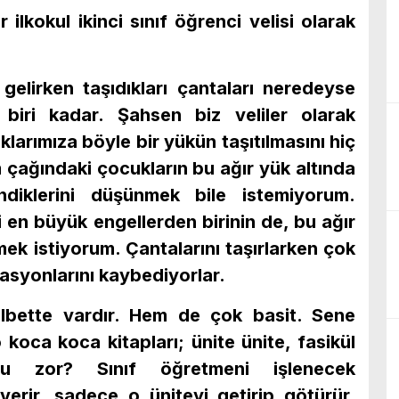
ilkokul ikinci sınıf öğrenci velisi olarak
gelirken taşıdıkları çantaları neredeyse
e biri kadar. Şahsen biz veliler olarak
larımıza böyle bir yükün taşıtılmasını hiç
çağındaki çocukların bu ağır yük altında
diklerini düşünmek bile istemiyorum.
i en büyük engellerden birinin de, bu ağır
ek istiyorum. Çantalarını taşırlarken çok
asyonlarını kaybediyorlar.
bette vardır. Hem de çok basit. Sene
koca koca kitapları; ünite ünite, fasikül
 zor? Sınıf öğretmeni işlenecek
verir, sadece o üniteyi getirip götürür.