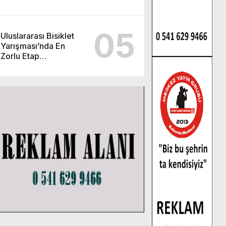
Kursu başvurularında
son gün 7 Ağustos.
05
Uluslararası Bisiklet
Yarışması’nda En
Zorlu Etap
Tamamlandı.