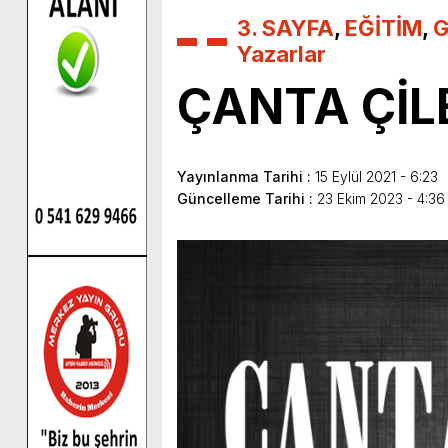
3. SAYFA
,
EĞİTİM
,
G
Yazarlar
ÇANTA ÇİL
Yayınlanma Tarihi :
15 Eylül 2021 - 6:23
Güncelleme Tarihi :
23 Ekim 2023 - 4:3