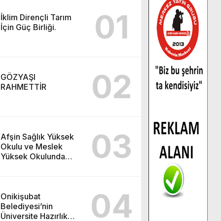
01
İklim Dirençli Tarım
İçin Güç Birliği.
02
GÖZYAŞI
RAHMETTİR
03
Afşin Sağlık Yüksek
Okulu ve Meslek
Yüksek Okulunda
görev değişimi!
04
Onikişubat
Belediyesi’nin
Üniversite Hazırlık