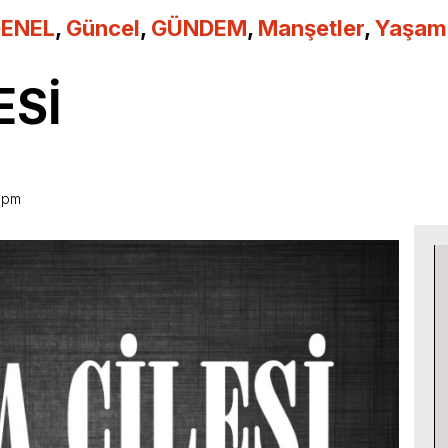
ENEL
,
Güncel
,
GÜNDEM
,
Manşetler
,
Yaşam
ESİ
6 pm