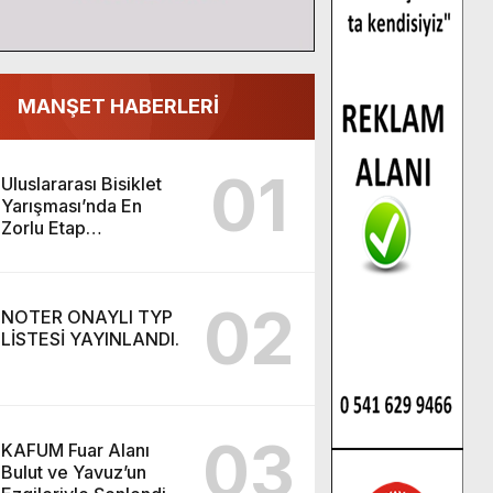
MANŞET HABERLERİ
01
Uluslararası Bisiklet
Yarışması’nda En
Zorlu Etap
Tamamlandı.
02
NOTER ONAYLI TYP
LİSTESİ YAYINLANDI.
03
KAFUM Fuar Alanı
Bulut ve Yavuz’un