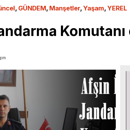
üncel
,
GÜNDEM
,
Manşetler
,
Yaşam
,
YEREL
Jandarma Komutanı 
 pm