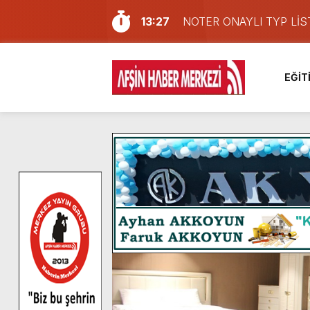
13:27
NOTER ONAYLI TYP LİS
11:22
KAFUM Fuar Alanı Bulut v
8:06
Afşinli bir hemşehrimizin 
EĞİT
14:05
Madrigal, Perşembe Gün
7:39
KEDİNİZ Mİ VAR?
7:27
Cumhurbaşkanı Erdoğan, Ay
13:57
Afşin Heyetinden Kaymak
10:34
Vatandaşlardan Ağustos 
16:48
Pusula Maraş Kamplarında
16:10
Uluslararası Bisiklet Yar