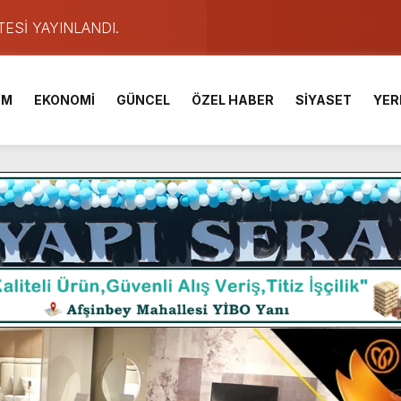
TESİ YAYINLANDI.
e Yavuz’un Ezgileriyle Şenlendi.
de olduğu Filistin Konvoyu, güçlenerek ilerliyor.
İM
EKONOMİ
GÜNCEL
ÖZEL HABER
SİYASET
YER
ü KAFUM’da Sahne Alacak.
ser Çalık Ortaokulu Şehitlerinin Aileleriyle Bir Araya Geldi.
am Muammer Sarıdoğan’a Beşikdüzü’nde hayırlı olsun ziyareti
Fuarı’na Tam Not.
 2 Bin Genç Doğa ve Bilimle Buluştu.
ışması’nda En Zorlu Etap Tamamlandı.