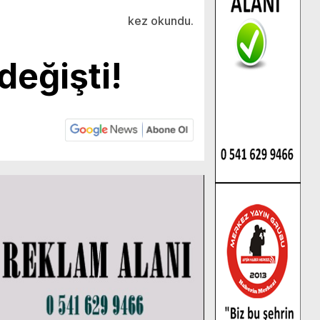
kez okundu.
değişti!