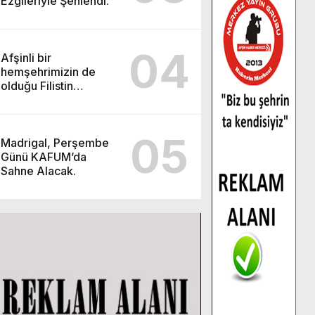
Ezgileriyle Şenlendi.
04
Afşinli bir
hemşehrimizin de
olduğu Filistin
Konvoyu, güçlenerek
ilerliyor.
05
Madrigal, Perşembe
Günü KAFUM’da
Sahne Alacak.