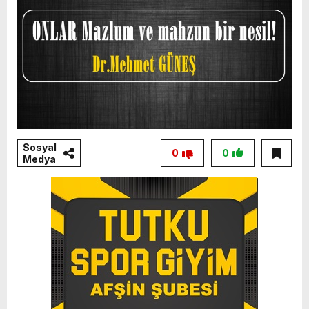
Sosyal
0
0
Medya