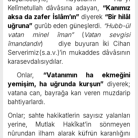
Kelîmetullah dâvâsına adayan,
“Kanımız
aksa da zafer İslâm’ın”
diyerek
“Bir hilâl
uğruna”
gurûb eden güneşlerdi.
“Hubb-ül
vatan minel îman”
(
Vatan sevgisi
îmandandır
) diye buyuran İki Cihan
Serverimiz(s.a.v.)’in mukaddes dâvâsının
karasevdalısıydılar.
Onlar,
“Vatanımın ha ekmeğini
yemişim, ha uğrunda kurşun”
diyerek;
vatana can, bayrağa kan veren muzdarip
bahtiyarlardı.
Onlar; sahte hakikatlerin sayısız yalanları
yerine, Mutlak Hakîkat’in sönmeyen
nûrundan ilham alarak küfrün karanlığını