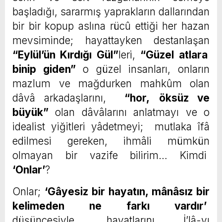
başladığı, sararmış yaprakların dallarından
bir bir kopup aslına rücû ettiği her hazan
mevsiminde; hayattayken destanlaşan
“Eylül’ün Kırdığı Gül”
leri,
“Güzel atlara
binip giden”
o güzel insanları, onların
mazlum ve mağdurken mahkûm olan
dâvâ arkadaşlarını,
“hor,
öksüz ve
büyük”
olan dâvâlarını anlatmayı ve o
idealist yiğitleri yâdetmeyi; mutlaka îfâ
edilmesi gereken, ihmâli mümkün
olmayan bir vazife bilirim… Kimdi
‘Onlar’
?
Onlar;
‘Gâyesiz bir hayatın, mânâsız bir
kelimeden ne farkı vardır’
düşüncesiyle, hayatlarını İ’lâ-yı