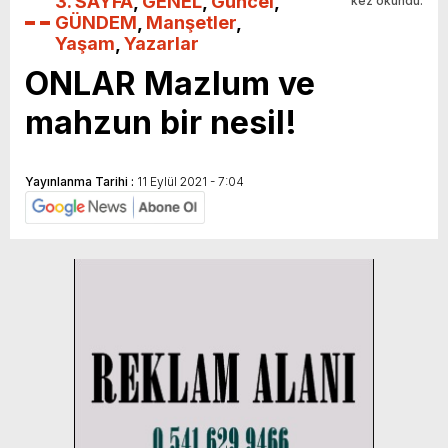
3. SAYFA
,
GENEL
,
Güncel
,
kez okundu.
GÜNDEM
,
Manşetler
,
Yaşam
,
Yazarlar
ONLAR Mazlum ve
mahzun bir nesil!
Yayınlanma Tarihi :
11 Eylül 2021 - 7:04