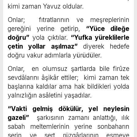
kimi zaman Yavuz oldular.
Onlar; fıtratlarının ve meşreplerinin
gereğini yerine getirip,
“Yüce dileğe
doğru”
yola çıktılar.
“Yufka yüreklilerle
çetin yollar aşılmaz”
diyerek hedefe
doğru vakur adımlarla yürüdüler.
Onlar, en olumsuz şartlarda bile firûze
sevdâlarını âşikâr ettiler; kimi zaman tek
başlarına kaldılar ama hak bildikleri yolda
yalnızlığın asâletini yaşadılar.
“Vakti gelmiş dökülür, yel neylesin
gazeli”
şarkısının zamanı anlattığı, ılık
sabah meltemlerinin yerine sonbaharın
serin ve sert rüzgârlarının esmeye