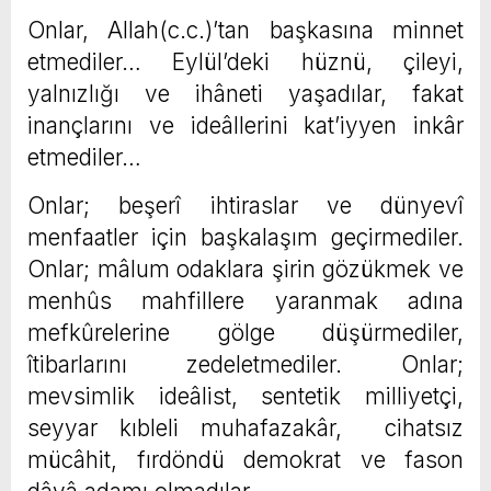
Onlar, Allah(c.c.)’tan başkasına minnet
etmediler… Eylül’deki hüznü, çileyi,
yalnızlığı ve ihâneti yaşadılar, fakat
inançlarını ve ideâllerini kat’iyyen inkâr
etmediler…
Onlar; beşerî ihtiraslar ve dünyevî
menfaatler için başkalaşım geçirmediler.
Onlar; mâlum odaklara şirin gözükmek ve
menhûs mahfillere yaranmak adına
mefkûrelerine gölge düşürmediler,
îtibarlarını zedeletmediler. Onlar;
mevsimlik ideâlist, sentetik milliyetçi,
seyyar kıbleli muhafazakâr, cihatsız
mücâhit, fırdöndü demokrat ve fason