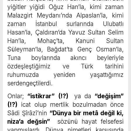
yiğitler yiğidi Oğuz Han’la, kimi zaman
Malazgirt Meydanı’nda Alpaslan’la, kimi
zaman İstanbul surlarında Ulubatlı
Hasan’la, Çaldıran’da Yavuz Sultan Selim
Han’la, Mohaç’ta, Kanuni Sultan
Süleyman’la, Bağdat’ta Genç Osman’la,
Tuna boylarında akıncı beyleriyle
özdeşleştiğimiz ve Türk tarihini
ruhumuzda yeniden yaşattığımız
serdengeçtilerdi.
Onlar;
“istikrar”
(!?)
ya da
“değişim”
(!?)
icat olup mertlik bozulmadan önce
Sâdi Şîrâzî’nin
“Dünya bir metâ değil ki,
niza’a değsin”
sözünü hayat felsefesi
yapmışlardı. Dünya nimetleri karşısında