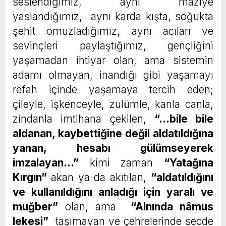
seslendiğimiz, aynı mâzîye
yaslandığımız, aynı karda kışta, soğukta
şehit omuzladığımız, aynı acıları ve
sevinçleri paylaştığımız, gençliğini
yaşamadan ihtiyar olan, ama sistemin
adamı olmayan, inandığı gibi yaşamayı
refah içinde yaşamaya tercih eden;
çileyle, işkenceyle, zulümle, kanla canla,
zindanla imtihana çekilen,
“…bile bile
aldanan, kaybettiğine değil aldatıldığına
yanan, hesabı gülümseyerek
imzalayan…”
kimi zaman
“Yatağına
Kırgın”
akan ya da akıtılan,
“aldatıldığını
ve kullanıldığını anladığı için yaralı ve
muğber”
olan, ama
“Alnında nâmus
lekesi”
taşımayan ve çehrelerinde secde