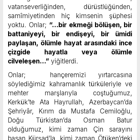
vatanseverliğinden, dürüstlüğünden,
samîmiyetinden hiç kimsenin şüphesi
yoktu. Onlar;
“…bir ekmeği bölüşen, bir
battaniyeyi, bir endişeyi, bir ümidi
paylaşan, ölümle hayat arasındaki ince
çizgide hayatla veya ölümle
cilveleşen…”
yiğitlerdi.
Onlar; hançeremizi yırtarcasına
söylediğimiz kahramanlık türküleriyle ve
mehter marşlarıyla coştuğumuz,
Kerkük’te Ata Hayrullah, Azerbaycan’da
Şehriyâr, Kırım da Mustafa Cemiloğlu,
Doğu Türkistan’da Osman Batur
olduğumuz, kimi zaman Çin sarayını
basan Kürşad’la, kimi zaman Ötüken’deki