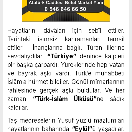
Hayatlarını dâvâları için sebîl ettiler.
Tarihteki isimsiz kahramanları temsil
ettiler. İnançlarına bağlı, Tûran illerine
sevdalıydılar.
“Türkiye”
denince kalpleri
bir başka çarpardı. Yüreklerinde hep vatan
ve bayrak aşkı vardı. Türk’e muhabbeti
İslâm’a hürmet bildiler. Gönül mîmarlarının
rahlesinde gerçek aşkı buldular. Ve her
zaman
“Türk-İslâm Ülküsü”
ne sâdık
kaldılar.
Taş medreselerin Yusuf yüzlü mazlumları
hayatlarının baharında
“Eylül”
ü yaşadılar.