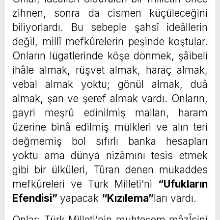
zihnen, sonra da cismen küçüleceğini
biliyorlardı. Bu sebeple şahsî ideâllerin
değil, millî mefkûrelerin peşinde koştular.
Onların lügatlerinde köşe dönmek, şâibeli
ihâle almak, rüşvet almak, haraç almak,
vebal almak yoktu; gönül almak, duâ
almak, şan ve şeref almak vardı. Onların,
gayri meşrû edinilmiş malları, haram
üzerine binâ edilmiş mülkleri ve alın teri
değmemiş bol sıfırlı banka hesapları
yoktu ama dünya nizâmını tesis etmek
gibi bir ülküleri, Tûran denen mukaddes
mefkûreleri ve Türk Milleti’ni
“Ufukların
Efendisi”
yapacak
“Kızılema”
ları vardı.
Onlar; Türk Milleti’nin muhteşem mâzÎsini