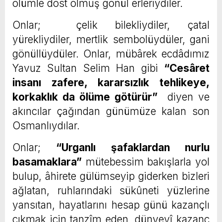
ölümle dost olmuş gönül erleriydiler.
Onlar; çelik bilekliydiler, çatal
yürekliydiler, mertlik sembolüydüler, gani
gönüllüydüler. Onlar, mübârek ecdâdımız
Yavuz Sultan Selim Han gibi
“Cesâret
insanı zafere, kararsızlık tehlikeye,
korkaklık da ölüme götürür”
diyen ve
akıncılar çağından günümüze kalan son
Osmanlıydılar.
Onlar;
“Urganlı şafaklardan nurlu
basamaklara”
mütebessim bakışlarla yol
bulup, âhirete gülümseyip giderken bizleri
ağlatan, ruhlarındaki sükûneti yüzlerine
yansıtan, hayatlarını hesap günü kazançlı
çıkmak için tanzîm eden, dünyevî kazanç