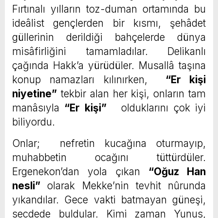
Fırtınalı yılların toz-duman ortamında bu
ideâlist gençlerden bir kısmı, şehâdet
güllerinin derildiği bahçelerde dünya
misâfirliğini tamamladılar. Delikanlı
çağında Hakk’a yürüdüler. Musallâ taşına
konup namazları kılınırken,
“Er kişi
niyetine”
tekbir alan her kişi, onların tam
manâsıyla
“Er kişi”
olduklarını çok iyi
biliyordu.
Onlar; nefretin kucağına oturmayıp,
muhabbetin ocağını tüttürdüler.
Ergenekon’dan yola çıkan
“Oğuz Han
nesli”
olarak Mekke’nin tevhit nûrunda
yıkandılar. Gece vakti batmayan güneşi,
secdede buldular. Kimi zaman Yunus,