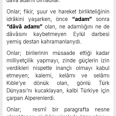
dâvâ adamı olmadılar.
Onlar; fikir, şuur ve hareket birlikteliğinin
idrâkini yaşarken, önce
“adam”
sonra
“dâvâ adamı”
olan, ne adamlığını ne de
dâvâsını kaybetmeyen Eylül darbesi
yemiş destan kahramanlarıydı.
Onlar; birilerinin müsaade ettiği kadar
milliyetçilik yapmayı, zinde güçlerin izin
verdikleri nispette inançlı olmayı kabul
etmeyen; kalemi, kelâmı ve selâmı
Kıble’ye dönük olan, gönlü Türk
Dünyası’nı kucaklayan, kalbi Türkiye için
çarpan Alperenlerdi.
Onlar; resmî bir paragrafta nesne