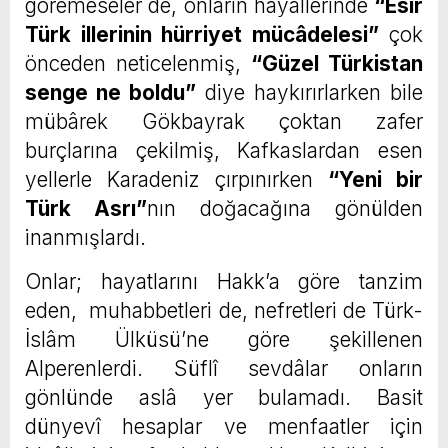
göremeseler de, onların hayâllerinde
“Esir
Türk illerinin hürriyet mücâdelesi”
çok
önceden neticelenmiş,
“Güzel Türkistan
senge ne boldu”
diye haykırırlarken bile
mübârek Gökbayrak çoktan zafer
burçlarına çekilmiş, Kafkaslardan esen
yellerle Karadeniz çırpınırken
“Yeni bir
Türk Asrı”
nın doğacağına gönülden
inanmışlardı.
Onlar; hayatlarını Hakk’a göre tanzim
eden, muhabbetleri de, nefretleri de Türk-
İslâm Ülküsü’ne göre şekillenen
Alperenlerdi. Süflî sevdâlar onların
gönlünde aslâ yer bulamadı. Basit
dünyevî hesaplar ve menfaatler için