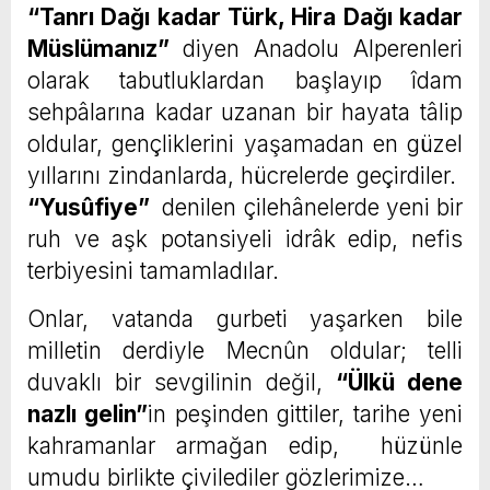
“Tanrı Dağı kadar Türk, Hira Dağı kadar
Müslümanız”
diyen Anadolu Alperenleri
olarak tabutluklardan başlayıp îdam
sehpâlarına kadar uzanan bir hayata tâlip
oldular, gençliklerini yaşamadan en güzel
yıllarını zindanlarda, hücrelerde geçirdiler.
“Yusûfiye”
denilen çilehânelerde yeni bir
ruh ve aşk potansiyeli idrâk edip, nefis
terbiyesini tamamladılar.
Onlar, vatanda gurbeti yaşarken bile
milletin derdiyle Mecnûn oldular; telli
duvaklı bir sevgilinin değil,
“Ülkü dene
nazlı gelin”
in peşinden gittiler, tarihe yeni
kahramanlar armağan edip, hüzünle
umudu birlikte çivilediler gözlerimize…