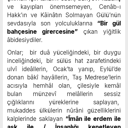
ve kayıpları önemsemeyen, Cenâb-ı
Hakk’ın ve Kâinâtın Solmayan Gülü’nün
sevdasıyla son yolculuklarına
“Bir gül
bahçesine girercesine”
çıkan yiğitlik
âbidesiydiler.
Onlar; bir duâ yüceliğindeki, bir duygu
inceliğindeki, bir sülüs hat zarafetindeki
ulvî ideâllerin, Ocak’ta yanıp, Eylül’de
donan bâkî hayâllerin, Taş Medrese’lerin
acısıyla hemhâl olan, çilesiyle kemâl
bulan münzevî melâllerin sessiz
çığlıklarını yüreklerine saplayan,
mukaddes ülkülerin nûrâni güzelliklerini
kalplerinde saklayan
“Îmân ile erdem ile
aşk ile / İnsanlığı kenetleyen