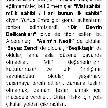
eğilmemişler, bükülmemişler
“Mal sâhibi,
mülk sâhibi / Hani bunun ilk sâhibi”
diyen Yunus Emre gibi gönül sultanlarını
rehber edinmişlerdi.
“Bir Devrin
Delikanlıları”
diye de tâbir edilen bu
Alperenler;
“Asım’ın Nesli”
de oldular,
‘Beyaz Zenci’
de oldular,
“Beşiktaşlı”
da
oldular, ama asla düzene payanda
olmadılar. Millî değerlerimizin,
kültürümüzün ve Türk Kimliğinin
savunucusu oldular, yaşatmayı
yaşamaya tercih ettiler… Zamâna teslim
olmamak, zamânı teslim almak için
mücâdele verdiler… Onlar, Hakk için yola
çıktılar, yoldan çıkmadılar…