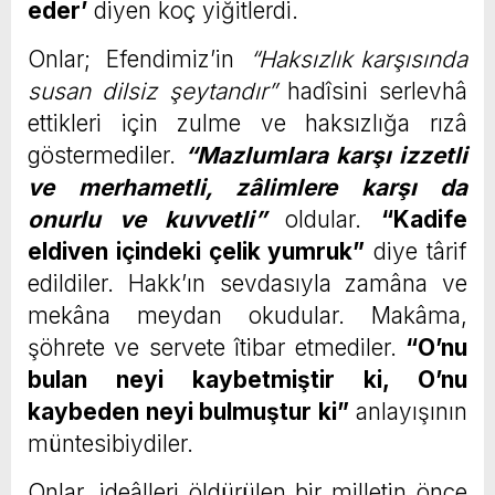
eder’
diyen koç yiğitlerdi.
Onlar; Efendimiz’in
“Haksızlık karşısında
susan dilsiz şeytandır”
hadîsini serlevhâ
ettikleri için zulme ve haksızlığa rızâ
göstermediler.
“Mazlumlara karşı izzetli
ve merhametli, zâlimlere karşı da
onurlu ve kuvvetli”
oldular.
“Kadife
eldiven içindeki çelik yumruk”
diye târif
edildiler. Hakk’ın sevdasıyla zamâna ve
mekâna meydan okudular. Makâma,
şöhrete ve servete îtibar etmediler.
“O’nu
bulan neyi kaybetmiştir ki, O’nu
kaybeden neyi bulmuştur ki”
anlayışının
müntesibiydiler.
Onlar, ideâlleri öldürülen bir milletin önce