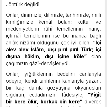
Jöntürk değildi.
Onlar; dînimizle, dilimizle, tarihimizle, millî
kimliğimizle kemâl bulan; kültür ve
medeniyetlerin rûhî temellerinin inanç,
içtimâî temellerinin ise bu inanca bağlı
ahlâk nizâmı olduğunu çok iyi bilen,
“İçi
alev alev İslâm, dışı pırıl pırıl Türk; içi
dışına hâkim, dışı içine köle”
olan
çağımızın gâzî-dervişleriydi.
Onlar; yiğitliklerinin bedelini canlarıyla
ödeyip, kendi tarihlerini kanlarıyla yazan,
bir kaç damla gözyaşına okyanusları
sığdıran, ecdadımızın ifâdesiyle;
“Yiğit
bir kere ölür, korkak bin kere”
diyerek