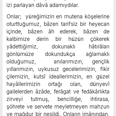
izi parlayan dâvâ adamıydılar.
Onlar; yüreğimizin en mutena köşelerine
oturttuğumuz, bâzen tarifsiz bir heyecan
içinde, bâzen âh ederek, bâzen de
kalbimize derin bir hüzün çökerek
yâdettiğimiz, dokunaklı hâtırâları
gönlümüze dokundukça ağlamaklı
olduğumuz, anılarımızın, gençlik
yıllarımızın, uykusuz gecelerimizin, fikir
çilemizin, kutsî ideallerimizin, en güzel
hayâllerimizin ortağı olan, dünyevî
gailelerden âzâde, ferâgat ve fedâkârlıkta
zirveyi tutmuş, bencilliğe, ihtirasa,
şöhrete ve servete meyletmeyen mahzun
ve mağdur bir nesildi. Onların imânından,