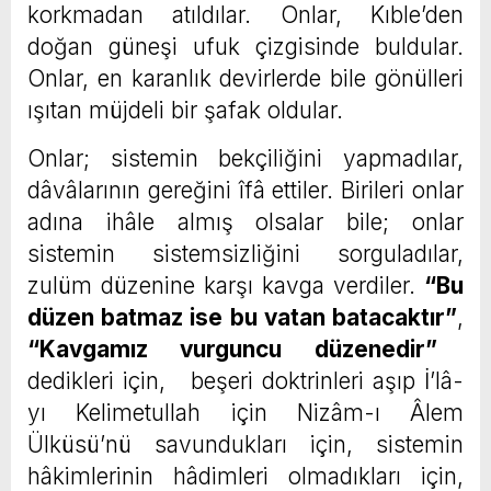
korkmadan atıldılar. Onlar, Kıble’den
doğan güneşi ufuk çizgisinde buldular.
Onlar, en karanlık devirlerde bile gönülleri
ışıtan müjdeli bir şafak oldular.
Onlar; sistemin bekçiliğini yapmadılar,
dâvâlarının gereğini îfâ ettiler. Birileri onlar
adına ihâle almış olsalar bile; onlar
sistemin sistemsizliğini sorguladılar,
zulüm düzenine karşı kavga verdiler.
“Bu
düzen batmaz ise bu vatan batacaktır”
,
“Kavgamız vurguncu düzenedir”
dedikleri için, beşeri doktrinleri aşıp İ’lâ-
yı Kelimetullah için Nizâm-ı Âlem
Ülküsü’nü savundukları için, sistemin
hâkimlerinin hâdimleri olmadıkları için,