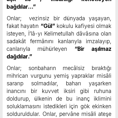
bağdılar…”
Onlar; vezinsiz bir dünyada yaşayan,
fakat hayatın
“Gül”
kokulu kafiyesi olmak
isteyen, İ’lâ-yı Kelimetullah dâvâsına olan
sadakât fermânını kanlarıyla imzalayıp,
canlarıyla mühürleyen
“Bir aşılmaz
dağdılar.”
Onlar; sonbaharın mecâlsiz bıraktığı
mihrican vurgunu yemiş yapraklar misâli
sararıp solmadılar, baharı yaşarken
inancını bir kuvvet iksiri gibi ruhuna
doldurup, ülkenin de bu inanç iklimini
soluklamasını istedikleri için gök ekinken
solduruldular. Onlar, pervâne misâli ateşe