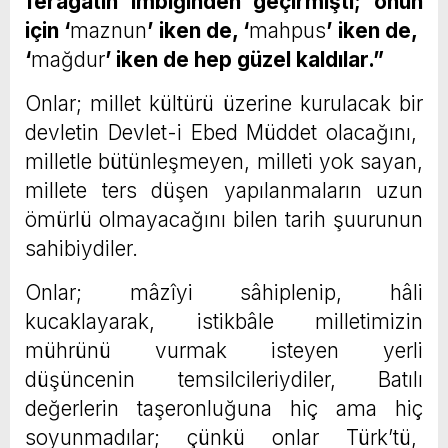
ferâgatin imbiğinden geçirmişti; onun
için ‘
maznun
’ iken de, ‘
mahpus
’ iken de,
‘
mağdur
’ iken de hep güzel kaldılar.”
Onlar; millet kültürü üzerine kurulacak bir
devletin Devlet-i Ebed Müddet olacağını,
milletle bütünleşmeyen, milleti yok sayan,
millete ters düşen yapılanmaların uzun
ömürlü olmayacağını bilen tarih şuurunun
sahibiydiler.
Onlar; mâzîyi sâhiplenip, hâli
kucaklayarak, istikbâle milletimizin
mührünü vurmak isteyen yerli
düşüncenin temsilcileriydiler, Batılı
değerlerin taşeronluğuna hiç ama hiç
soyunmadılar; çünkü onlar Türk’tü,