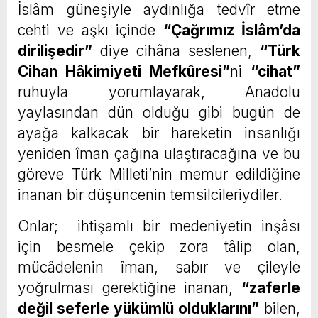
İslâm güneşiyle aydınlığa tedvîr etme
cehti ve aşkı içinde
“Çağrımız İslâm’da
dirilişedir”
diye cihâna seslenen,
“Türk
Cihan Hâkimiyeti Mefkûresi”
ni
“cihat”
ruhuyla yorumlayarak, Anadolu
yaylasından dün olduğu gibi bugün de
ayağa kalkacak bir hareketin insanlığı
yeniden îman çağına ulaştıracağına ve bu
göreve Türk Milleti’nin memur edildiğine
inanan bir düşüncenin temsilcileriydiler.
Onlar; ihtişamlı bir medeniyetin inşâsı
için besmele çekip zora tâlip olan,
mücâdelenin îman, sabır ve çileyle
yoğrulması gerektiğine inanan,
“zaferle
değil seferle yükümlü olduklarını”
bilen,