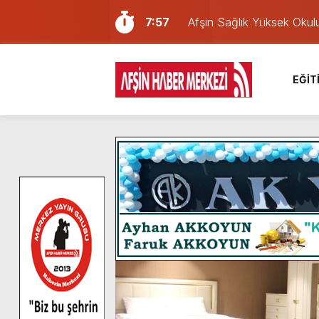
7:57
Afşin Sağlık Yüksek Okul
6:31
Onikişubat Belediyesi’nin
16:10
Uluslararası Bisiklet Yar
EĞİT
13:27
NOTER ONAYLI TYP LİS
11:22
KAFUM Fuar Alanı Bulut v
8:06
Afşinli bir hemşehrimizin 
14:05
Madrigal, Perşembe Gün
7:39
KEDİNİZ Mİ VAR?
7:27
Cumhurbaşkanı Erdoğan, Ay
8:58
GÖZYAŞI RAHMETTİR