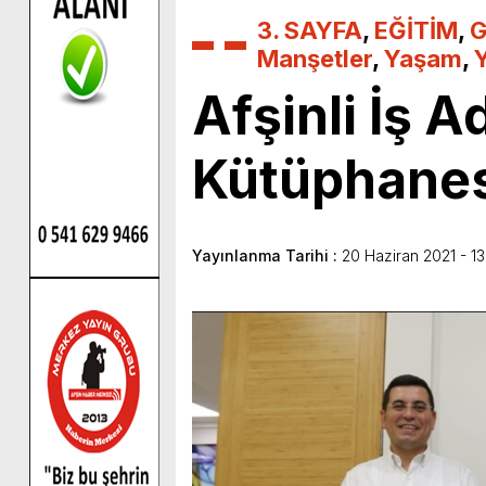
3. SAYFA
,
EĞİTİM
,
G
Manşetler
,
Yaşam
,
Afşinli İş
Kütüphanes
Yayınlanma Tarihi :
20 Haziran 2021 - 13