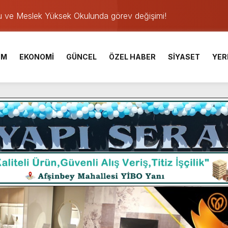
u ve Meslek Yüksek Okulunda görev değişimi!
 Üniversite Hazırlık Kursu başvurularında son gün 7 Ağustos.
ışması’nda En Zorlu Etap Tamamlandı.
İM
EKONOMİ
GÜNCEL
ÖZEL HABER
SİYASET
YER
TESİ YAYINLANDI.
e Yavuz’un Ezgileriyle Şenlendi.
de olduğu Filistin Konvoyu, güçlenerek ilerliyor.
ü KAFUM’da Sahne Alacak.
ser Çalık Ortaokulu Şehitlerinin Aileleriyle Bir Araya Geldi.