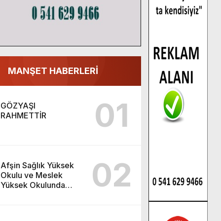
MANŞET HABERLERİ
01
GÖZYAŞI
RAHMETTİR
02
Afşin Sağlık Yüksek
Okulu ve Meslek
Yüksek Okulunda
görev değişimi!