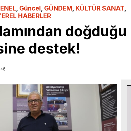
ENEL
,
Güncel
,
GÜNDEM
,
KÜLTÜR SANAT
,
YEREL HABERLER
 Adamından doğduğu
ine destek!
:46