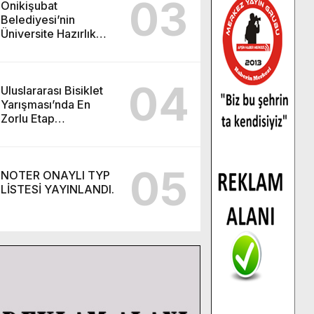
03
Onikişubat
Belediyesi’nin
Üniversite Hazırlık
Kursu başvurularında
son gün 7 Ağustos.
04
Uluslararası Bisiklet
Yarışması’nda En
Zorlu Etap
Tamamlandı.
05
NOTER ONAYLI TYP
LİSTESİ YAYINLANDI.