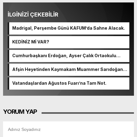
İLGİNİZİ ÇEKEBİLİR
Madrigal, Perşembe Günü KAFUM’da Sahne Alacak.
KEDİNİZ Mİ VAR?
Cumhurbaşkanı Erdoğan, Ayser Çalık Ortaokulu
Şehitlerinin Aileleriyle Bir Araya Geldi.
Afşin Heyetinden Kaymakam Muammer Sarıdoğan’a
Beşikdüzü’nde hayırlı olsun ziyareti.
Vatandaşlardan Ağustos Fuarı’na Tam Not.
YORUM YAP