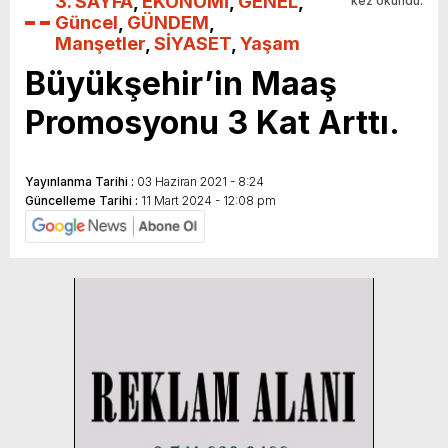
3. SAYFA
,
EKONOMİ
,
GENEL
,
kez okundu.
Güncel
,
GÜNDEM
,
Manşetler
,
SİYASET
,
Yaşam
Büyükşehir’in Maaş
Promosyonu 3 Kat Arttı.
Yayınlanma Tarihi :
03 Haziran 2021 - 8:24
Güncelleme Tarihi :
11 Mart 2024 - 12:08 pm