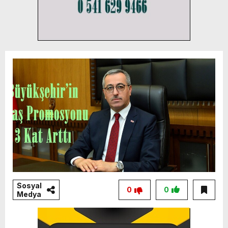
Sosyal
0
0
Medya