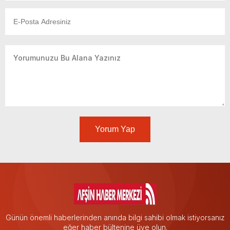
Yorum Yap
Günün önemli haberlerinden anında bilgi sahibi olmak istiyorsanız
eğer haber bültenine üye olun.