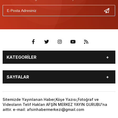
KATEGORİLER
EĞİTİM
EKONOMİ
SAYFALAR
GÜNCEL
ÖZEL HABER
SİYASET
YEREL HABERLER
EĞİTİM
EKONOMİ
KÜNYE
…
GÜNCEL
ÖZEL HABER
Sitemizde Yayınlanan Haber,Köşe Yazısı,Fotoğraf ve
3. SAYFA
KÜLTÜR
Videoların Telif Hakları AFŞİN MERKEZ YAYIN GURUBU'na
SİYASET
YEREL HABERLER
aittir. e-mail: afsinhabermerkezi@gmail.com
SANAT
KÜNYE
…
BİYOGRAFİ
DÜNYA