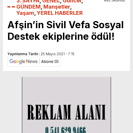
3. SAYFA
,
GENEL
,
Güncel
,
kez okundu.
GÜNDEM
,
Manşetler
,
Yaşam
,
YEREL HABERLER
Afşin’in Sivil Vefa Sosyal
Destek ekiplerine ödül!
Yayınlanma Tarihi :
25 Mayıs 2021 - 7:15