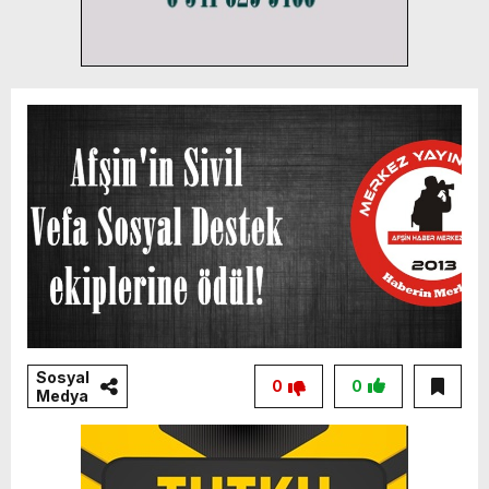
Sosyal
0
0
Medya