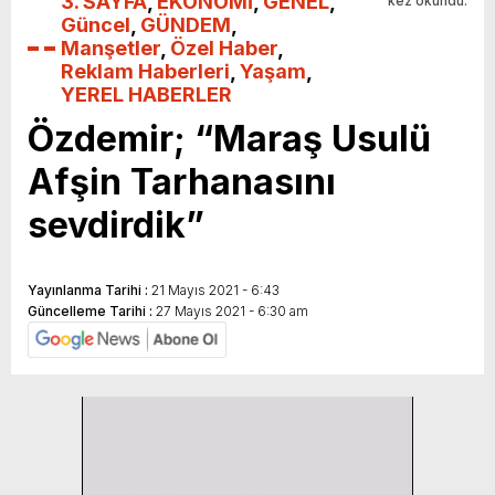
3. SAYFA
,
EKONOMİ
,
GENEL
,
kez okundu.
Güncel
,
GÜNDEM
,
Manşetler
,
Özel Haber
,
Reklam Haberleri
,
Yaşam
,
YEREL HABERLER
Özdemir; “Maraş Usulü
Afşin Tarhanasını
sevdirdik”
Yayınlanma Tarihi :
21 Mayıs 2021 - 6:43
Güncelleme Tarihi :
27 Mayıs 2021 - 6:30 am