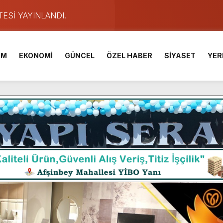
TESİ YAYINLANDI.
e Yavuz’un Ezgileriyle Şenlendi.
de olduğu Filistin Konvoyu, güçlenerek ilerliyor.
İM
EKONOMİ
GÜNCEL
ÖZEL HABER
SİYASET
YER
ü KAFUM’da Sahne Alacak.
ser Çalık Ortaokulu Şehitlerinin Aileleriyle Bir Araya Geldi.
am Muammer Sarıdoğan’a Beşikdüzü’nde hayırlı olsun ziyareti
Fuarı’na Tam Not.
 2 Bin Genç Doğa ve Bilimle Buluştu.
ışması’nda En Zorlu Etap Tamamlandı.