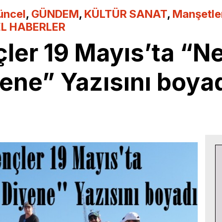
üncel
,
GÜNDEM
,
KÜLTÜR SANAT
,
Manşetle
L HABERLER
çler 19 Mayıs’ta “N
ne” Yazısını boyad