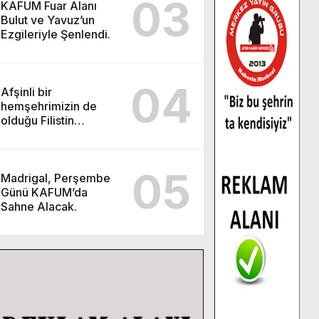
03
KAFUM Fuar Alanı
Bulut ve Yavuz’un
Ezgileriyle Şenlendi.
04
Afşinli bir
hemşehrimizin de
olduğu Filistin
Konvoyu, güçlenerek
ilerliyor.
05
Madrigal, Perşembe
Günü KAFUM’da
Sahne Alacak.