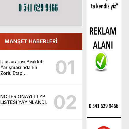
MANŞET HABERLERİ
01
Uluslararası Bisiklet
Yarışması’nda En
Zorlu Etap
Tamamlandı.
02
NOTER ONAYLI TYP
LİSTESİ YAYINLANDI.