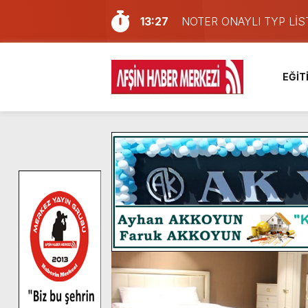
13:27
NOTER ONAYLI TYP LİS
11:22
KAFUM Fuar Alanı Bulut v
8:06
Afşinli bir hemşehrimizin 
EĞİT
14:05
Madrigal, Perşembe Gün
7:39
KEDİNİZ Mİ VAR?
7:27
Cumhurbaşkanı Erdoğan, Ay
13:57
Afşin Heyetinden Kaymak
10:34
Vatandaşlardan Ağustos 
16:48
Pusula Maraş Kamplarında
16:10
Uluslararası Bisiklet Yar