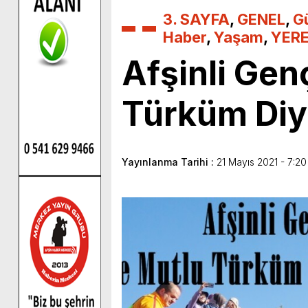
3. SAYFA
,
GENEL
,
G
Haber
,
Yaşam
,
YERE
Afşinli Gen
Türküm Diye
Yayınlanma Tarihi :
21 Mayıs 2021 - 7:20