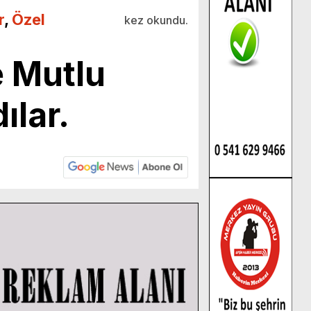
r
,
Özel
kez okundu.
e Mutlu
ılar.