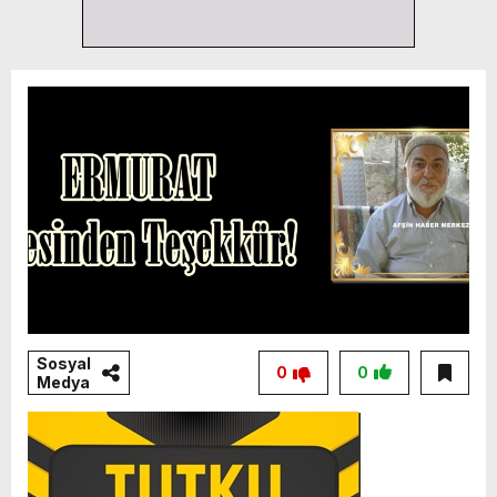
Sosyal
0
0
Medya