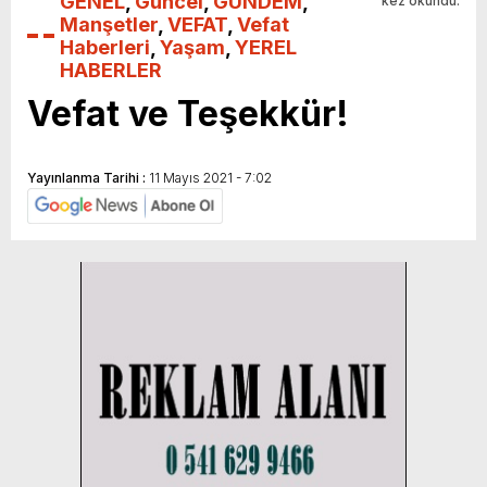
GENEL
,
Güncel
,
GÜNDEM
,
kez okundu.
Manşetler
,
VEFAT
,
Vefat
Haberleri
,
Yaşam
,
YEREL
HABERLER
Vefat ve Teşekkür!
Yayınlanma Tarihi :
11 Mayıs 2021 - 7:02