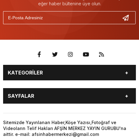
eğer haber bültenine üye olun.
KATEGORİLER
EĞİTİM
EKONOMİ
SAYFALAR
GÜNCEL
ÖZEL HABER
SİYASET
YEREL HABERLER
EĞİTİM
EKONOMİ
KÜNYE
…
GÜNCEL
ÖZEL HABER
Sitemizde Yayınlanan Haber,Köşe Yazısı,Fotoğraf ve
3. SAYFA
KÜLTÜR
Videoların Telif Hakları AFŞİN MERKEZ YAYIN GURUBU'na
SİYASET
YEREL HABERLER
aittir. e-mail: afsinhabermerkezi@gmail.com
SANAT
KÜNYE
…