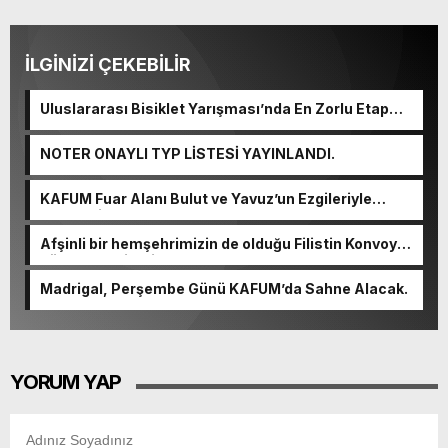
İLGİNİZİ ÇEKEBİLİR
Uluslararası Bisiklet Yarışması’nda En Zorlu Etap
Tamamlandı.
NOTER ONAYLI TYP LİSTESİ YAYINLANDI.
KAFUM Fuar Alanı Bulut ve Yavuz’un Ezgileriyle
Şenlendi.
Afşinli bir hemşehrimizin de olduğu Filistin Konvoyu,
güçlenerek ilerliyor.
Madrigal, Perşembe Günü KAFUM’da Sahne Alacak.
YORUM YAP