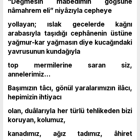
“Değmesin mâbedimin göğsüne
nâmahrem eli” niyâzıyla cepheye
yollayan; ıslak gecelerde kağnı
arabasıyla taşıdığı cephânenin üstüne
yağmur-kar yağmasın diye kucağındaki
yavrusunun kundağıyla
top mermilerine saran siz,
annelerimiz…
Başımızın tâcı, gönül yaralarımızın ilâcı,
hepimizin ihtiyacı
olan, duâlarıyla her türlü tehlikeden bizi
koruyan, kolumuz,
kanadımız, ağız tadımız, âhiret