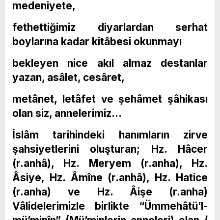
medeniyete,
fethettiğimiz diyarlardan serhat
boylarına kadar kitâbesi okunmayı
bekleyen nice akıl almaz destanlar
yazan, asâlet, cesâret,
metânet, letâfet ve şehâmet şâhikası
olan siz, annelerimiz…
İslâm tarihindeki hanımların zirve
şahsiyetlerini oluşturan; Hz. Hâcer
(r.anhâ), Hz. Meryem (r.anha), Hz.
Âsiye, Hz. Âmîne (r.anhâ), Hz. Hatice
(r.anha) ve Hz. Âişe (r.anha)
Vâlidelerimizle birlikte “Ümmehâtü’l-