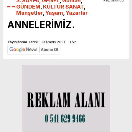
3. SAYFA
,
GENEL
,
Güncel
,
kez okundu.
GÜNDEM
,
KÜLTÜR SANAT
,
Manşetler
,
Yaşam
,
Yazarlar
ANNELERİMİZ.
Yayınlanma Tarihi :
09 Mayıs 2021 - 11:52