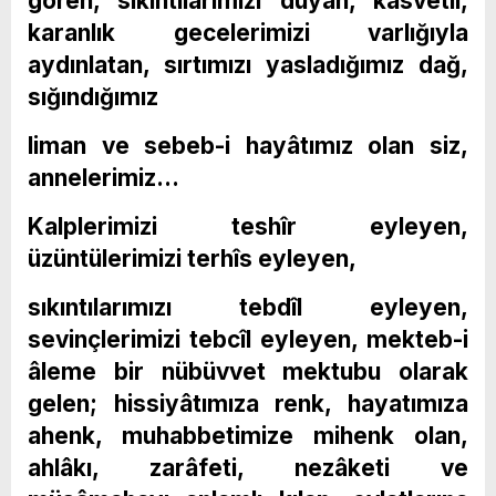
gören, sıkıntılarımızı duyan, kasvetli,
karanlık gecelerimizi varlığıyla
aydınlatan, sırtımızı yasladığımız dağ,
sığındığımız
liman ve sebeb-i hayâtımız olan siz,
annelerimiz…
Kalplerimizi teshîr eyleyen,
üzüntülerimizi terhîs eyleyen,
sıkıntılarımızı tebdîl eyleyen,
sevinçlerimizi tebcîl eyleyen, mekteb-i
âleme bir nübüvvet mektubu olarak
gelen; hissiyâtımıza renk, hayatımıza
ahenk, muhabbetimize mihenk olan,
ahlâkı, zarâfeti, nezâketi ve