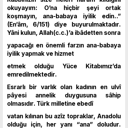
okuyayım: O’na hiçbir şeyi ortak
koşmayın, ana-babaya iyilik edin..”
(En’âm, 6/151) diye buyurulmaktadır.
Yâni kulun, Allah(c.c.)’a ibâdetten sonra
yapacağı en önemli farzın ana-babaya
iyilik yapmak ve hizmet
etmek olduğu Yüce Kitabımız’da
emredilmektedir.
Esrarlı bir varlık olan kadının en ulvî
pâyesi annelik duygusuna sâhip
olmasıdır. Türk milletine ebedî
vatan kılınan bu azîz topraklar, Anadolu
olduğu için, her yanı “ana” doludur.