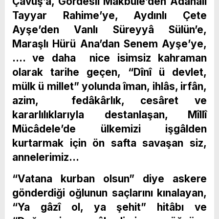
Çavuş’a, Gördesli Makbûle’den Adanalı
Tayyar Rahime’ye, Aydınlı Çete
Ayşe’den Vanlı Süreyyâ Sülün’e,
Maraşlı Hürü Ana’dan Senem Ayşe’ye,
…. ve daha nice isimsiz kahraman
olarak tarihe geçen, “Dînî ü devlet,
mülk ü millet” yolunda îman, ihlâs, irfân,
azim, fedâkârlık, cesâret ve
kararlılıklarıyla destanlaşan, Mîllî
Mücâdele’de ülkemizi işgâlden
kurtarmak için ön safta savaşan siz,
annelerimiz…
“Vatana kurban olsun” diye askere
gönderdiği oğlunun saçlarını kınalayan,
“Ya gâzî ol, ya şehit” hitâbı ve