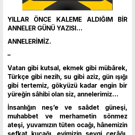
YILLAR ÖNCE KALEME ALDIĞIM BİR
ANNELER GÜNÜ YAZISI…
ANNELERİMİZ.
–
Vatan gibi kutsal, ekmek gibi mübârek,
Türkçe gibi nezih, su gibi aziz, gün ışığı
gibi tertemiz, gökyüzü kadar engin bir
yüreğin sâhibi olan siz, annelerimiz…
İnsanlığın neş’e ve saâdet güneşi,
muhabbet ve merhametin sönmez
ateşi, yuvamızın tüten ocağı, hânemizin
şefkat kucağı, evimizin sevgi çerâğı,