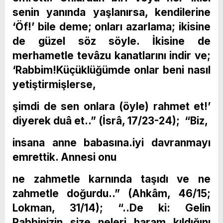
senin yanında yaşlanırsa, kendilerine
‘Öf!’ bile deme; onları azarlama; ikisine
de güzel söz söyle. İkisine de
merhametle tevâzu kanatlarını indir ve;
‘Rabbim!Küçüklüğümde onlar beni nasıl
yetiştirmişlerse,
şimdi de sen onlara (öyle) rahmet et!’
diyerek duâ et..” (İsrâ, 17/23-24); “Biz,
insana anne babasına.iyi davranmayı
emrettik. Annesi onu
ne zahmetle karnında taşıdı ve ne
zahmetle doğurdu..” (Ahkâm, 46/15;
Lokman, 31/14); “..De ki: Gelin
Rabbinizin size neleri haram kıldığını