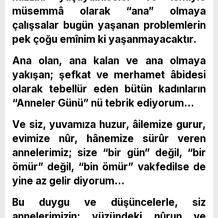
müsemmâ olarak “ana” olmaya
çalışsalar bugün yaşanan problemlerin
pek çoğu emînim ki yaşanmayacaktır.
Ana olan, ana kalan ve ana olmaya
yakışan; şefkat ve merhamet âbidesi
olarak tebellür eden bütün kadınların
“Anneler Günü” nü tebrik ediyorum…
Ve siz, yuvamıza huzur, âilemize gurur,
evimize nûr, hânemize sürûr veren
annelerimiz; size “bir gün” değil, “bir
ömür” değil, “bin ömür” vakfedilse de
yine az gelir diyorum…
Bu duygu ve düşüncelerle, siz
annelerimizin; yüzündeki nûrun ve