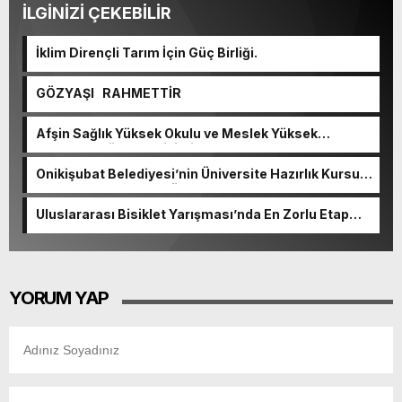
İLGİNİZİ ÇEKEBİLİR
İklim Dirençli Tarım İçin Güç Birliği.
GÖZYAŞI RAHMETTİR
Afşin Sağlık Yüksek Okulu ve Meslek Yüksek
Okulunda görev değişimi!
Onikişubat Belediyesi’nin Üniversite Hazırlık Kursu
başvurularında son gün 7 Ağustos.
Uluslararası Bisiklet Yarışması’nda En Zorlu Etap
Tamamlandı.
YORUM YAP