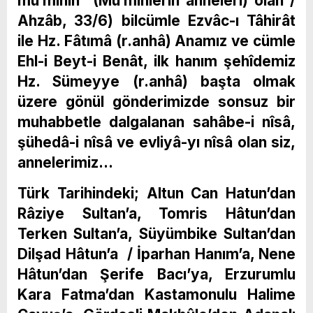
mü’minîn” (Mü’minlerin anneleri) olan /
Ahzâb, 33/6) bilcümle Ezvâc-ı Tâhirât
ile Hz. Fâtımâ (r.anhâ) Anamız ve cümle
Ehl-i Beyt-i Benât, ilk hanım şehîdemiz
Hz. Sümeyye (r.anhâ) başta olmak
üzere gönül gönderimizde sonsuz bir
muhabbetle dalgalanan sahâbe-i nîsâ,
şühedâ-i nîsâ ve evliyâ-yı nîsâ olan siz,
annelerimiz…
Türk Tarihindeki; Altun Can Hatun’dan
Râziye Sultan’a, Tomris Hâtun’dan
Terken Sultan’a, Süyümbike Sultan’dan
Dilşad Hâtun’a / İparhan Hanım’a, Nene
Hâtun’dan Şerife Bacı’ya, Erzurumlu
Kara Fatma’dan Kastamonulu Halime