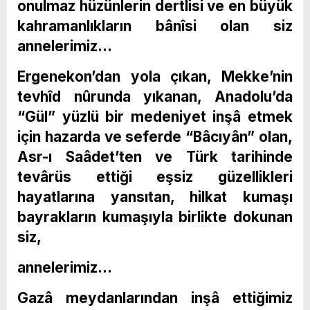
onulmaz hüzünlerin dertlisi ve en büyük
kahramanlıkların bânîsi olan siz
annelerimiz…
Ergenekon’dan yola çıkan, Mekke’nin
tevhîd nûrunda yıkanan, Anadolu’da
“Gül” yüzlü bir medeniyet inşâ etmek
için hazarda ve seferde “Bâcıyân” olan,
Asr-ı Saâdet’ten ve Türk tarihinde
tevârüs ettiği eşsiz güzellikleri
hayatlarına yansıtan, hilkat kumaşı
bayrakların kumaşıyla birlikte dokunan
siz,
annelerimiz…
Gazâ meydanlarından inşâ ettiğimiz