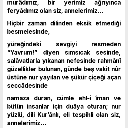
murâdımız, bir yerimiz ağrıyınca
feryâdımız olan siz, annelerimiz…
Hiçbir zaman dilinden eksik etmediği
besmelesinde,
yüreğindeki sevgiyi resmeden
“Yavrum!” diyen sımsıcak sesinde,
salâvatlarla yıkanan nefesinde rahmânî
güzellikler bulunan, günde beş vakit nûr
üstüne nur yayılan ve şükür çiçeği açan
seccâdesinde
namaza duran, cümle ehl-i îman ve
bütün insanlar için duâya oturan; nur
yüzlü, dili Kur’ânlı, eli tespihli olan siz,
annelerimiz…