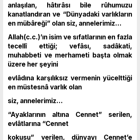
anlaşılan, hâtırâsı bile rûhumuzu
kanatlandıran ve “Dünyadaki varlıkların
en mübâreği” olan siz, annelerimiz…
Allah(c.c.)’ın isim ve sıfatlarının en fazla
tecellî ettiği; vefâsı, sadâkati,
muhabbeti ve merhameti başta olmak
üzere her şeyini
evlâdına karşılıksız vermenin yücelttiği
en müstesnâ varlık olan
siz, annelerimiz…
“Ayaklarının altına Cennet” serilen,
evlâtlarına “Cennet
kokusu” verilen, dünyayı Cennet’e