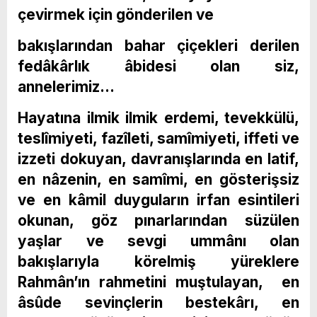
çevirmek için gönderilen ve
bakışlarından bahar çiçekleri derilen
fedâkârlık âbidesi olan siz,
annelerimiz…
Hayatına ilmik ilmik erdemi, tevekkülü,
teslîmiyeti, fazîleti, samîmiyeti, iffeti ve
izzeti dokuyan, davranışlarında en latif,
en nâzenin, en samîmi, en gösterişsiz
ve en kâmil duyguların irfan esintileri
okunan, göz pınarlarından süzülen
yaşlar ve sevgi ummânı olan
bakışlarıyla körelmiş yüreklere
Rahmân’ın rahmetini muştulayan, en
âsûde sevinçlerin bestekârı, en