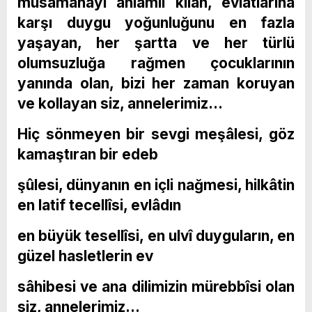
müsâmahayı anlamlı kılan, evlatlarına
karşı duygu yoğunluğunu en fazla
yaşayan, her şartta ve her türlü
olumsuzluğa rağmen çocuklarının
yanında olan, bizi her zaman koruyan
ve kollayan siz, annelerimiz…
Hiç sönmeyen bir sevgi meşâlesi, göz
kamaştıran bir edeb
şûlesi, dünyanın en içli nağmesi, hilkâtin
en latif tecellîsi, evlâdın
en büyük tesellîsi, en ulvî duyguların, en
güzel hasletlerin ev
sâhibesi ve ana dilimizin mürebbîsi olan
siz, annelerimiz…