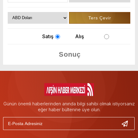
Satış
Alış
Günün önemli haberlerinden anında bilgi sahibi olmak istiyorsanız
eğer haber bültenine üye olun.