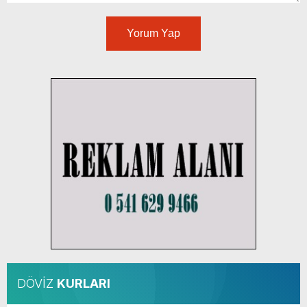
Yorum Yap
DÖVİZ
KURLARI