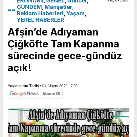
EKONOMİ
,
GENEL
,
Güncel
,
kez okundu.
GÜNDEM
,
Manşetler
,
Reklam Haberleri
,
Yaşam
,
YEREL HABERLER
Afşin’de Adıyaman
Çiğköfte Tam Kapanma
sürecinde gece-gündüz
açık!
Yayınlanma Tarihi :
04 Mayıs 2021 - 7:10