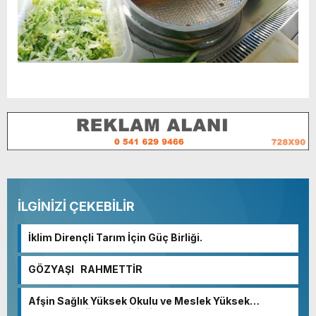
İLGİNİZİ ÇEKEBİLİR
İklim Dirençli Tarım İçin Güç Birliği.
GÖZYAŞI RAHMETTİR
Afşin Sağlık Yüksek Okulu ve Meslek Yüksek
Okulunda görev değişimi!