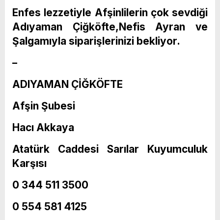
Enfes lezzetiyle Afşinlilerin çok sevdiği
Adıyaman Çiğköfte,Nefis Ayran ve
Şalgamıyla siparişlerinizi bekliyor.
–
ADIYAMAN ÇİĞKÖFTE
Afşin Şubesi
Hacı Akkaya
Atatürk Caddesi Sarılar Kuyumculuk
Karşısı
0 344 511 3500
0 554 581 4125