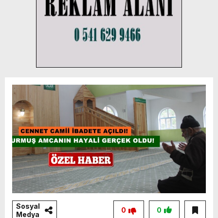
Sosyal
0
0
Medya