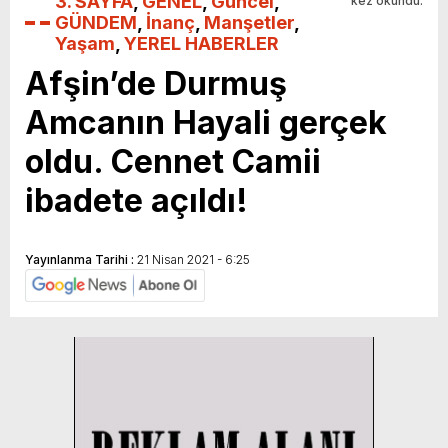
3. SAYFA
,
GENEL
,
Güncel
,
kez okundu.
GÜNDEM
,
İnanç
,
Manşetler
,
Yaşam
,
YEREL HABERLER
Afşin’de Durmuş
Amcanın Hayali gerçek
oldu. Cennet Camii
ibadete açıldı!
Yayınlanma Tarihi :
21 Nisan 2021 - 6:25