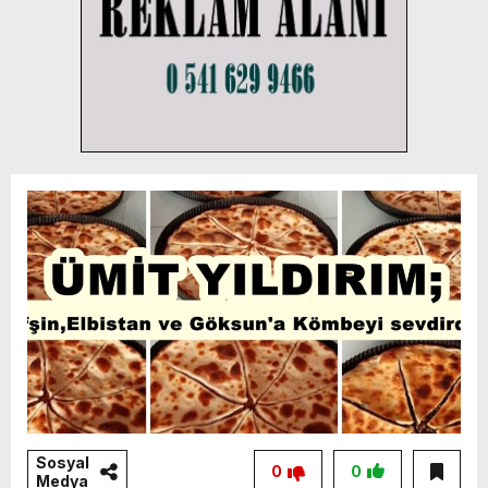
Sosyal
0
0
Medya