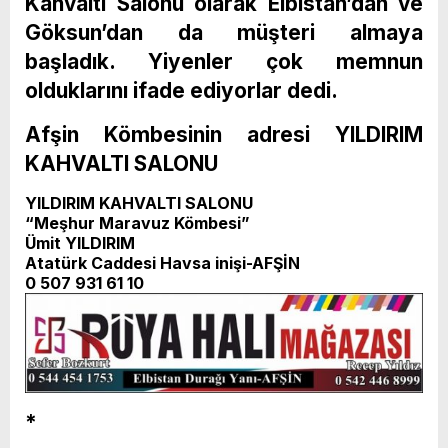
Kahvaltı Salonu olarak Elbistan’dan ve
Göksun’dan da müşteri almaya
başladık. Yiyenler çok memnun
olduklarını ifade ediyorlar dedi.
Afşin Kömbesinin adresi YILDIRIM
KAHVALTI SALONU
YILDIRIM KAHVALTI SALONU
“Meşhur Maravuz Kömbesi”
Ümit YILDIRIM
Atatürk Caddesi Havsa inişi-AFŞİN
0 507 931 61 10
*