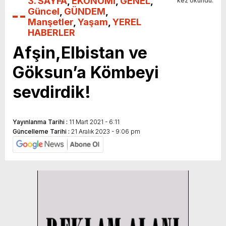
3. SAYFA
,
EKONOMİ
,
GENEL
,
kez okundu.
Güncel
,
GÜNDEM
,
Manşetler
,
Yaşam
,
YEREL
HABERLER
Afşin,Elbistan ve
Göksun’a Kömbeyi
sevdirdik!
Yayınlanma Tarihi :
11 Mart 2021 - 6:11
Güncelleme Tarihi :
21 Aralık 2023 - 9:06 pm