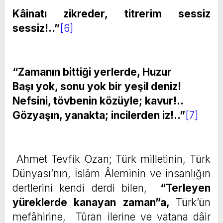
Kâinatı zikreder, titrerim sessiz
sessiz!..”
[6]
“Zamanın bittiği yerlerde, Huzur
Başı yok, sonu yok bir yeşil deniz!
Nefsini, tövbenin közüyle; kavur!..
Gözyaşın, yanakta; incilerden iz!..”
[7]
Ahmet Tevfik Ozan; Türk milletinin, Türk
Dünyası’nın, İslâm Âleminin ve insanlığın
dertlerini kendi derdi bilen,
“Terleyen
yüreklerde kanayan zaman”
a,
Türk’ün
mefâhirine, Tûran ilerine ve vatana dâir