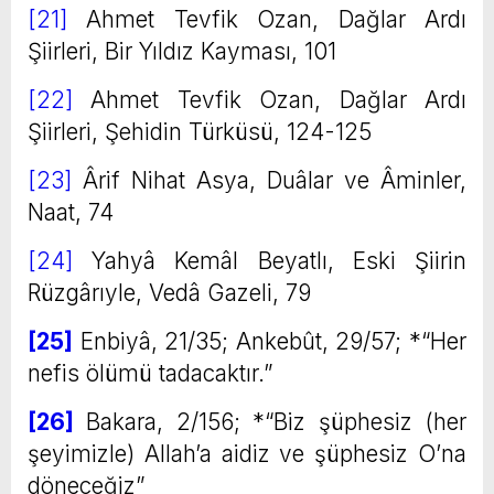
[21]
Ahmet Tevfik Ozan, Dağlar Ardı
Şiirleri, Bir Yıldız Kayması, 101
[22]
Ahmet Tevfik Ozan, Dağlar Ardı
Şiirleri, Şehidin Türküsü, 124-125
[23]
Ârif Nihat Asya, Duâlar ve Âminler,
Naat, 74
[24]
Yahyâ Kemâl Beyatlı, Eski Şiirin
Rüzgârıyle, Vedâ Gazeli, 79
[25]
Enbiyâ, 21/35; Ankebût, 29/57; *“Her
nefis ölümü tadacaktır.”
[26]
Bakara, 2/156; *“Biz şüphesiz (her
şeyimizle) Allah’a aidiz ve şüphesiz O’na
döneceğiz”