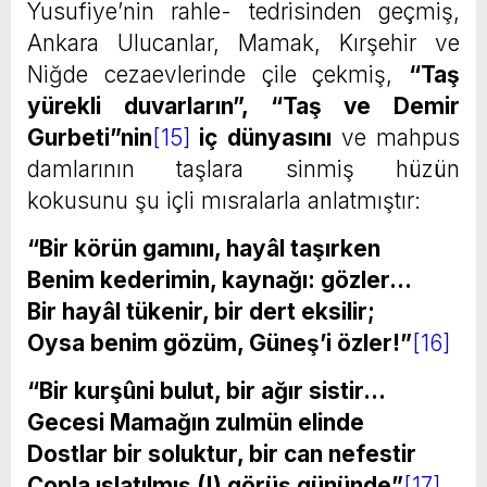
Yusufiye’nin rahle- tedrisinden geçmiş,
Ankara Ulucanlar, Mamak, Kırşehir ve
Niğde cezaevlerinde çile çekmiş,
“Taş
yürekli duvarların”
,
“Taş ve Demir
Gurbeti
”nin
[15]
iç dünyasını
ve mahpus
damlarının taşlara sinmiş hüzün
kokusunu şu içli mısralarla anlatmıştır:
“Bir körün gamını, hayâl taşırken
Benim kederimin, kaynağı: gözler…
Bir hayâl tükenir, bir dert eksilir;
Oysa benim gözüm, Güneş’i özler!”
[16]
“Bir kurşûni bulut, bir ağır sistir…
Gecesi Mamağın zulmün elinde
Dostlar bir soluktur, bir can nefestir
Copla ıslatılmış (!) görüş gününde”
[17]