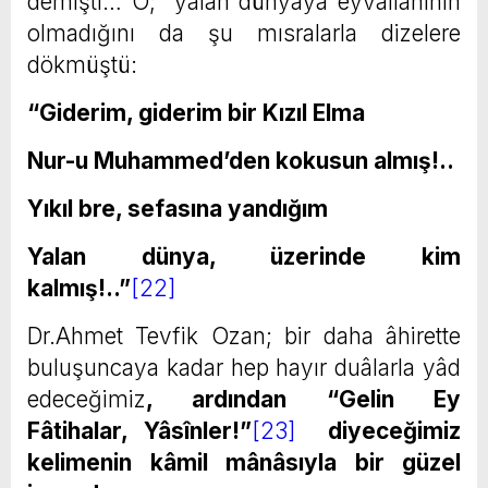
demişti… O; yalan dünyaya eyvallahının
olmadığını da şu mısralarla dizelere
dökmüştü:
“Giderim, giderim bir Kızıl Elma
Nur-u Muhammed’den kokusun almış!..
Yıkıl bre, sefasına yandığım
Yalan dünya, üzerinde kim
kalmış!..”
[22]
Dr.Ahmet Tevfik Ozan; bir daha âhirette
buluşuncaya kadar hep hayır duâlarla yâd
edeceğimiz
, ardından
“Gelin Ey
Fâtihalar, Yâsînler!”
[23]
diyeceğimiz
kelimenin kâmil mânâsıyla bir güzel