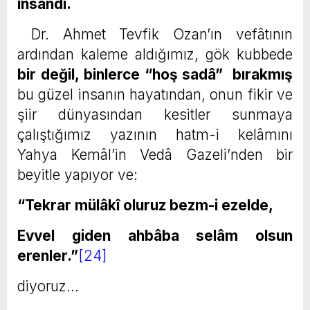
insandı.
Dr. Ahmet Tevfik Ozan’ın vefâtının
ardından kaleme aldığımız, gök kubbede
bir değil, binlerce
“hoş sadâ”
bırakmış
bu güzel insanın hayatından, onun fikir ve
şiir dünyasından kesitler sunmaya
çalıştığımız yazının hatm-i kelâmını
Yahya Kemâl’in Vedâ Gazeli’nden bir
beyitle yapıyor ve:
“Tekrar mülâkî oluruz bezm-i ezelde,
Evvel giden ahbâba selâm olsun
erenler.”
[24]
diyoruz…