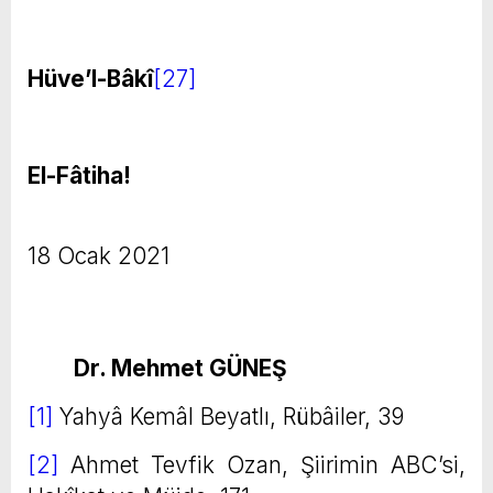
Hüve’l-Bâkî
[27]
El-Fâtiha!
18 Ocak 2021
Dr. Mehmet GÜNEŞ
[1]
Yahyâ Kemâl Beyatlı, Rübâiler, 39
[2]
Ahmet Tevfik Ozan, Şiirimin ABC’si,