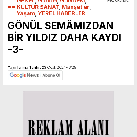
GENEL
,
Güncel
,
GÜNDEM
,
kez okundu.
KÜLTÜR SANAT
,
Manşetler
,
Yaşam
,
YEREL HABERLER
GÖNÜL SEMÂMIZDAN
BİR YILDIZ DAHA KAYDI
-3-
Yayınlanma Tarihi :
23 Ocak 2021 - 6:25