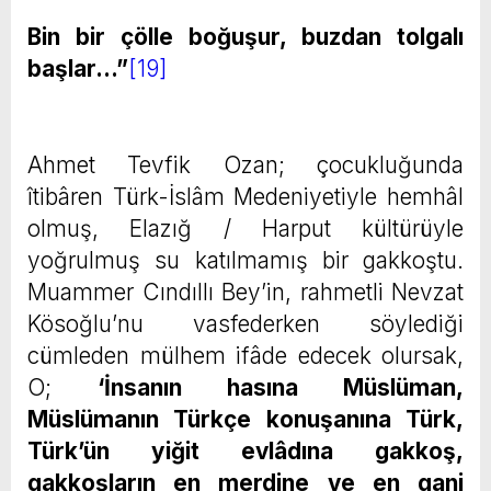
Bin bir çölle boğuşur, buzdan tolgalı
başlar…”
[19]
Ahmet Tevfik Ozan; çocukluğunda
îtibâren Türk-İslâm Medeniyetiyle hemhâl
olmuş, Elazığ / Harput kültürüyle
yoğrulmuş su katılmamış bir gakkoştu.
Muammer Cındıllı Bey’in, rahmetli Nevzat
Kösoğlu’nu vasfederken söylediği
cümleden mülhem ifâde edecek olursak,
O;
‘İnsanın hasına Müslüman,
Müslümanın Türkçe konuşanına Türk,
Türk’ün yiğit evlâdına gakkoş,
gakkoşların en merdine ve en gani