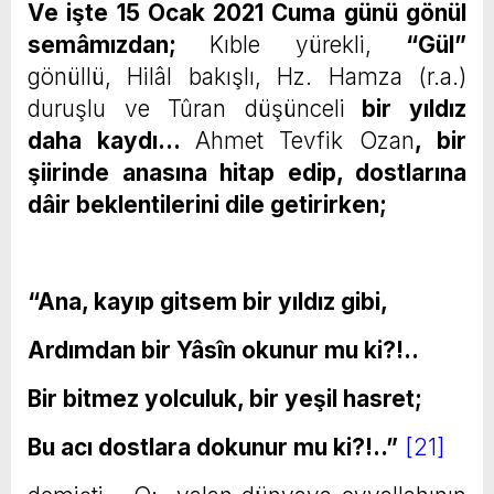
Ve işte 15 Ocak 2021 Cuma günü gönül
semâmızdan;
Kıble yürekli,
“Gül”
gönüllü, Hilâl bakışlı, Hz. Hamza (r.a.)
duruşlu ve Tûran düşünceli
bir yıldız
daha kaydı…
Ahmet Tevfik Ozan
, bir
şiirinde anasına hitap edip, dostlarına
dâir beklentilerini dile getirirken;
“Ana, kayıp gitsem bir yıldız gibi,
Ardımdan bir Yâsîn okunur mu ki?!..
Bir bitmez yolculuk, bir yeşil hasret;
Bu acı dostlara dokunur mu ki?!..”
[21]