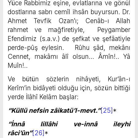
Yüce Rabbimiz eşine, evlatlarına ve gönül
dostlarına sabrı cemîl ihsân buyursun. Dr.
Ahmet Tevfik Ozan’ı; Cenâb-ı Allah
rahmet ve mağfiretiyle, Peygamber
Efendimiz (s.a.v.) de şefkat ve şefâatiyle
perde-pûş eylesin. Rûhu şâd, mekânı
Cennet, makâmı âlî olsun… Âmîn!.. Yâ
Muîn!..
Ve bütün sözlerin nihâyeti, Kur’ân-ı
Kerîm’in bidâyeti olduğu için, sözün bittiği
yerde İlâhî Kelâm başlar:
“Küllü nefsin zâikatü’l-mevt.”
[25]
*
“İnnâ lillâhi ve-innâ ileyhi
râci’ûn”
[26]
*