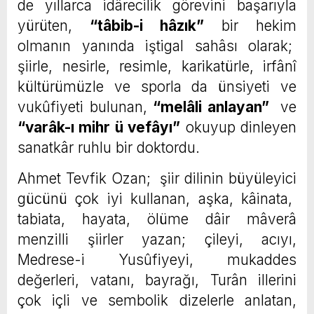
de yıllarca idârecilik görevini başarıyla
yürüten,
“tâbib-i hâzık”
bir hekim
olmanın yanında iştigal sahâsı olarak;
şiirle, nesirle, resimle, karikatürle, irfânî
kültürümüzle ve sporla da ünsiyeti ve
vukûfiyeti bulunan,
“melâli anlayan”
ve
“varâk-ı mihr ü vefâyı”
okuyup dinleyen
sanatkâr ruhlu bir doktordu.
Ahmet Tevfik Ozan; şiir dilinin büyüleyici
gücünü çok iyi kullanan, aşka, kâinata,
tabiata, hayata, ölüme dâir mâverâ
menzilli şiirler yazan; çileyi, acıyı,
Medrese-i Yusûfiyeyi, mukaddes
değerleri, vatanı, bayrağı, Turân illerini
çok içli ve sembolik dizelerle anlatan,