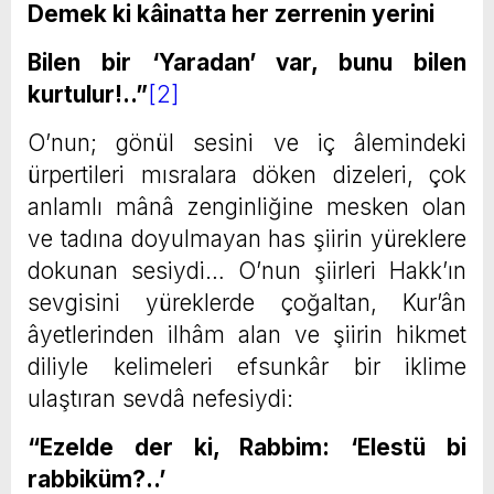
Demek ki kâinatta her zerrenin yerini
Bilen bir ‘Yaradan’ var, bunu bilen
kurtulur!..”
[2]
O’nun; gönül sesini ve iç âlemindeki
ürpertileri mısralara döken dizeleri, çok
anlamlı mânâ zenginliğine mesken olan
ve tadına doyulmayan has şiirin yüreklere
dokunan sesiydi… O’nun şiirleri Hakk’ın
sevgisini yüreklerde çoğaltan, Kur’ân
âyetlerinden ilhâm alan ve şiirin hikmet
diliyle kelimeleri efsunkâr bir iklime
ulaştıran sevdâ nefesiydi:
“Ezelde der ki, Rabbim: ‘Elestü bi
rabbiküm?..’