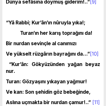
Dünya sefâsına doymuş giderim!..”
[9]
“Yâ Rabbi; Kur’ân’ın nûruyla yıka!;
Turan’ın her karış toprağını da!
Bir nurdan sevinçle al canımızı
Ve yükselt rüzgârın bayrağını da…”
[10]
“Kur’ân: Gökyüzünden yağan beyaz
nur.
Turan: Gözyaşını yıkayan yağmur!
Ve kan: Son şehidin göz bebeğinde,
Aslına uçmakta bir nurdan çamur!..”
[11]