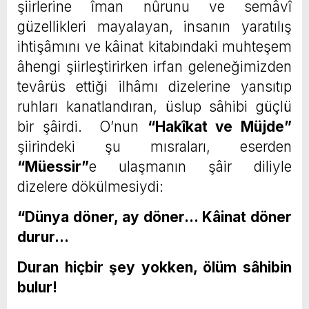
şiirlerine îman nûrunu ve semâvî
güzellikleri mayalayan, insanın yaratılış
ihtişâmını ve kâinat kitabındaki muhteşem
âhengi şiirleştirirken irfan geleneğimizden
tevârüs ettiği ilhâmı dizelerine yansıtıp
ruhları kanatlandıran, üslup sâhibi güçlü
bir şâirdi. O’nun
“Hakîkat ve Müjde”
şiirindeki şu mısraları, eserden
“Müessir”
e ulaşmanın şâir diliyle
dizelere dökülmesiydi:
“Dünya döner, ay döner… Kâinat döner
durur…
Duran hiçbir şey yokken, ölüm sâhibin
bulur!