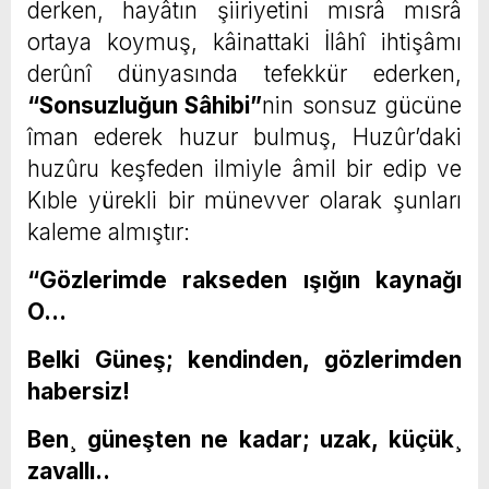
derken, hayâtın şiiriyetini mısrâ mısrâ
ortaya koymuş, kâinattaki İlâhî ihtişâmı
derûnî dünyasında tefekkür ederken,
“Sonsuzluğun Sâhibi”
nin sonsuz gücüne
îman ederek huzur bulmuş, Huzûr’daki
huzûru keşfeden ilmiyle âmil bir edip ve
Kıble yürekli bir münevver olarak şunları
kaleme almıştır:
“Gözlerimde rakseden ışığın kaynağı
O…
Belki Güneş; kendinden, gözlerimden
habersiz!
Ben¸ güneşten ne kadar; uzak, küçük¸
zavallı..