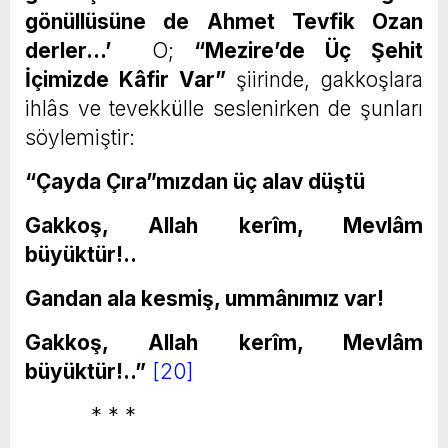
gönüllüsüne de Ahmet Tevfik Ozan
derler…’
O;
“Mezire’de Üç Şehit
İçimizde Kâfir Var”
şiirinde, gakkoşlara
ihlâs ve tevekkülle seslenirken de şunları
söylemiştir:
“Çayda Çıra”mızdan üç alav düştü
Gakkoş, Allah kerîm, Mevlâm
büyüktür!..
Gandan ala kesmiş, ummânımız var!
Gakkoş, Allah kerîm, Mevlâm
büyüktür!..”
[20]
* * *