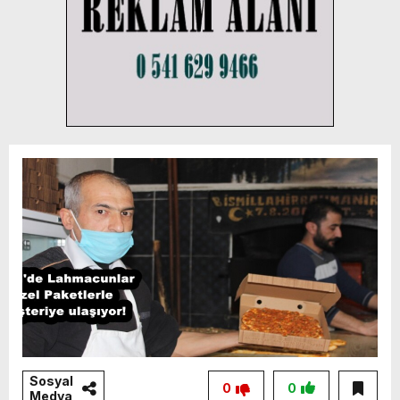
Sosyal
0
0
Medya