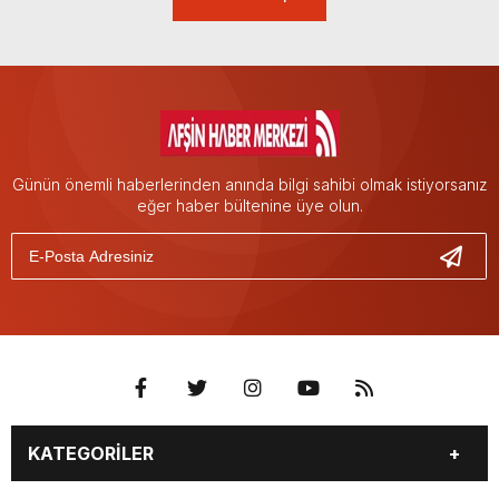
Günün önemli haberlerinden anında bilgi sahibi olmak istiyorsanız
eğer haber bültenine üye olun.
KATEGORİLER