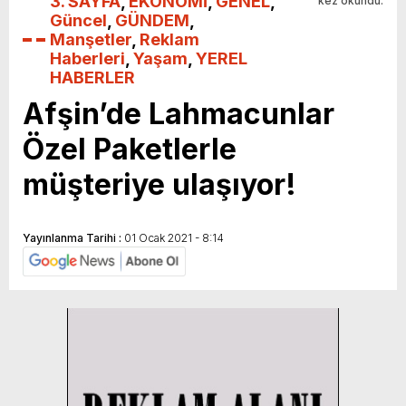
3. SAYFA
,
EKONOMİ
,
GENEL
,
kez okundu.
Güncel
,
GÜNDEM
,
Manşetler
,
Reklam
Haberleri
,
Yaşam
,
YEREL
HABERLER
Afşin’de Lahmacunlar
Özel Paketlerle
müşteriye ulaşıyor!
Yayınlanma Tarihi :
01 Ocak 2021 - 8:14