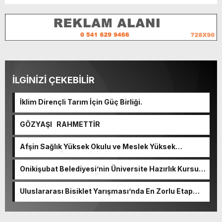
İLGİNİZİ ÇEKEBİLİR
İklim Dirençli Tarım İçin Güç Birliği.
GÖZYAŞI RAHMETTİR
Afşin Sağlık Yüksek Okulu ve Meslek Yüksek
Okulunda görev değişimi!
Onikişubat Belediyesi’nin Üniversite Hazırlık Kursu
başvurularında son gün 7 Ağustos.
Uluslararası Bisiklet Yarışması’nda En Zorlu Etap
Tamamlandı.