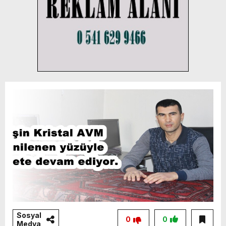
Sosyal
0
0
Medya