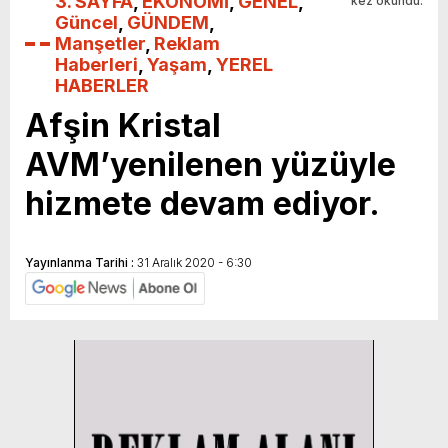
3. SAYFA
,
EKONOMİ
,
GENEL
,
kez okundu.
Güncel
,
GÜNDEM
,
Manşetler
,
Reklam
Haberleri
,
Yaşam
,
YEREL
HABERLER
Afşin Kristal
AVM’yenilenen yüzüyle
hizmete devam ediyor.
Yayınlanma Tarihi :
31 Aralık 2020 - 6:30