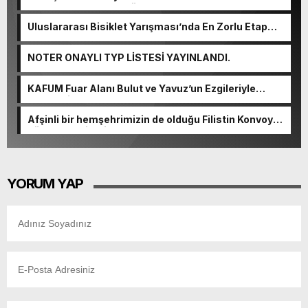
başvurularında son gün 7 Ağustos.
Uluslararası Bisiklet Yarışması’nda En Zorlu Etap
Tamamlandı.
NOTER ONAYLI TYP LİSTESİ YAYINLANDI.
KAFUM Fuar Alanı Bulut ve Yavuz’un Ezgileriyle
Şenlendi.
Afşinli bir hemşehrimizin de olduğu Filistin Konvoyu,
güçlenerek ilerliyor.
YORUM YAP