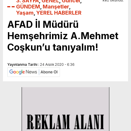
3. SAYFA
,
GENEL
,
Güncel
,
kez okundu.
GÜNDEM
,
Manşetler
,
Yaşam
,
YEREL HABERLER
AFAD İl Müdürü
Hemşehrimiz A.Mehmet
Coşkun’u tanıyalım!
Yayınlanma Tarihi :
24 Aralık 2020 - 6:36