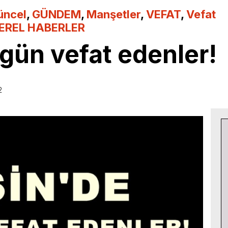
üncel
,
GÜNDEM
,
Manşetler
,
VEFAT
,
Vefat
EREL HABERLER
gün vefat edenler!
2