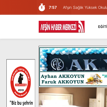
7:57
Afşin Sağlık Yüksek Okul
6:31
Onikişubat Belediyesi’nin
16:10
Uluslararası Bisiklet Yar
EĞİT
13:27
NOTER ONAYLI TYP LİS
11:22
KAFUM Fuar Alanı Bulut v
8:06
Afşinli bir hemşehrimizin 
14:05
Madrigal, Perşembe Gün
7:39
KEDİNİZ Mİ VAR?
7:27
Cumhurbaşkanı Erdoğan, Ay
8:58
GÖZYAŞI RAHMETTİR