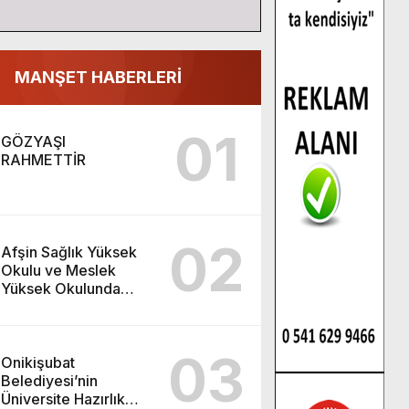
MANŞET HABERLERİ
01
GÖZYAŞI
RAHMETTİR
02
Afşin Sağlık Yüksek
Okulu ve Meslek
Yüksek Okulunda
görev değişimi!
03
Onikişubat
Belediyesi’nin
Üniversite Hazırlık