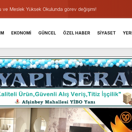
u ve Meslek Yüksek Okulunda görev değişimi!
 Üniversite Hazırlık Kursu başvurularında son gün 7 Ağustos.
ışması’nda En Zorlu Etap Tamamlandı.
İM
EKONOMİ
GÜNCEL
ÖZEL HABER
SİYASET
YER
TESİ YAYINLANDI.
e Yavuz’un Ezgileriyle Şenlendi.
de olduğu Filistin Konvoyu, güçlenerek ilerliyor.
ü KAFUM’da Sahne Alacak.
ser Çalık Ortaokulu Şehitlerinin Aileleriyle Bir Araya Geldi.