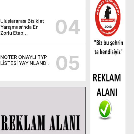
Kursu başvurularında
son gün 7 Ağustos.
04
Uluslararası Bisiklet
Yarışması’nda En
Zorlu Etap
Tamamlandı.
05
NOTER ONAYLI TYP
LİSTESİ YAYINLANDI.