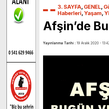
3. SAYFA
,
GENEL
,
G
Haberleri
,
Yaşam
,
Y
Afşin’de Bu
Yayınlanma Tarihi :
19 Aralık 2020 - 13:4