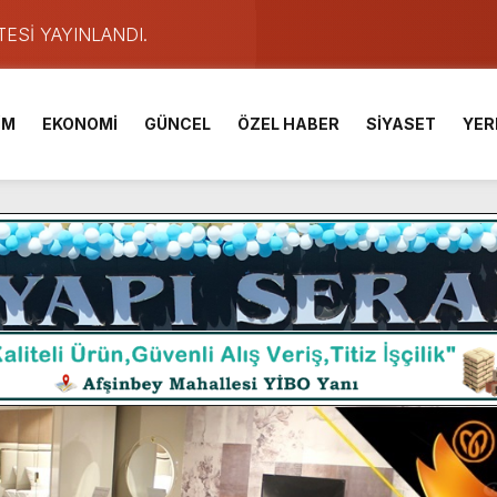
TESİ YAYINLANDI.
e Yavuz’un Ezgileriyle Şenlendi.
de olduğu Filistin Konvoyu, güçlenerek ilerliyor.
İM
EKONOMİ
GÜNCEL
ÖZEL HABER
SİYASET
YER
ü KAFUM’da Sahne Alacak.
ser Çalık Ortaokulu Şehitlerinin Aileleriyle Bir Araya Geldi.
am Muammer Sarıdoğan’a Beşikdüzü’nde hayırlı olsun ziyareti
Fuarı’na Tam Not.
 2 Bin Genç Doğa ve Bilimle Buluştu.
ışması’nda En Zorlu Etap Tamamlandı.