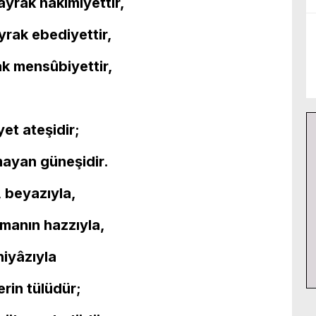
yrak hâkimiyettir,
yrak ebediyettir,
rak mensûbiyettir,
yet ateşidir;
ayan güneşidir.
, beyazıyla,
manın hazzıyla,
niyâzıyla
erin tülüdür;