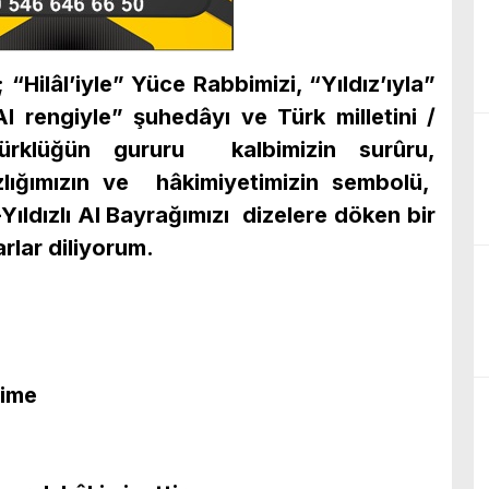
 “Hilâl’iyle” Yüce Rabbimizi, “Yıldız’ıyla”
Al rengiyle” şuhedâyı ve Türk milletini /
ürklüğün gururu kalbimizin surûru,
lığımızın ve hâkimiyetimizin sembolü,
Yıldızlı Al Bayrağımızı dizelere döken bir
arlar diliyorum.
ime