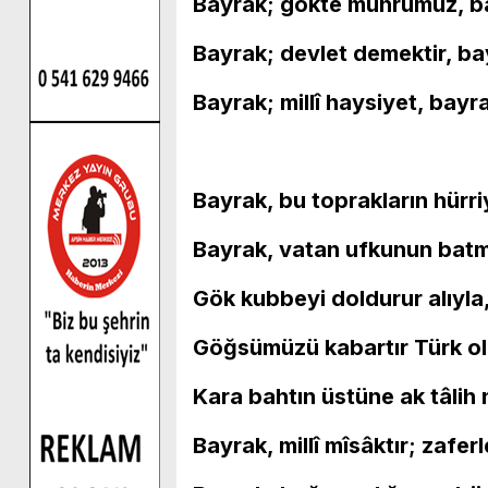
Bayrak; gökte mührümüz, ba
Bayrak; devlet demektir, ba
Bayrak; millî haysiyet, bay
Bayrak, bu toprakların hürri
Bayrak, vatan ufkunun batm
Gök kubbeyi doldurur alıyla
Göğsümüzü kabartır Türk ol
Kara bahtın üstüne ak tâlih 
Bayrak, millî mîsâktır; zaferl