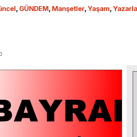
üncel
,
GÜNDEM
,
Manşetler
,
Yaşam
,
Yazarla
0