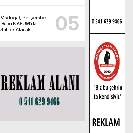
ilerliyor.
05
Madrigal, Perşembe
Günü KAFUM’da
Sahne Alacak.