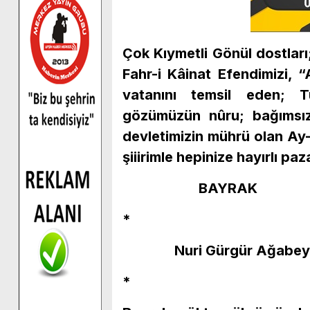
Çok Kıymetli Gönül dostları;
Fahr-i Kâinat Efendimizi, “
vatanını temsil eden; T
gözümüzün nûru; bağımsız
devletimizin mührü olan Ay-
şiiirimle hepinize hayırlı paz
BAYRAK
*
Nuri Gürgür Ağabey
*