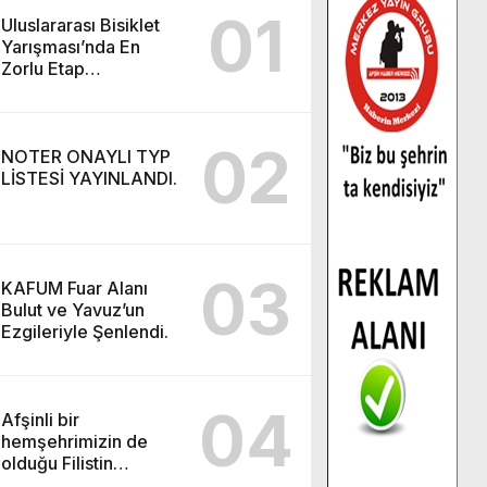
01
Uluslararası Bisiklet
Yarışması’nda En
Zorlu Etap
Tamamlandı.
02
NOTER ONAYLI TYP
LİSTESİ YAYINLANDI.
03
KAFUM Fuar Alanı
Bulut ve Yavuz’un
Ezgileriyle Şenlendi.
04
Afşinli bir
hemşehrimizin de
olduğu Filistin
Konvoyu, güçlenerek