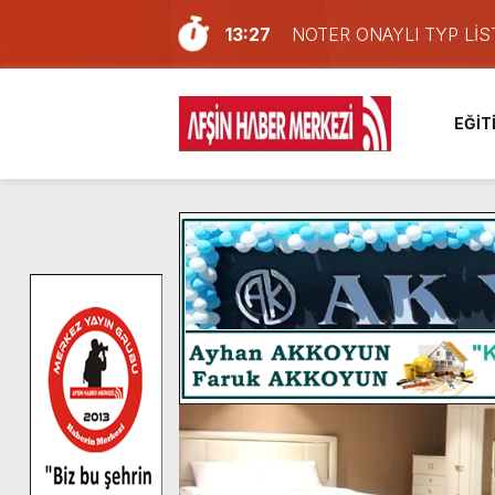
13:27
NOTER ONAYLI TYP LİS
11:22
KAFUM Fuar Alanı Bulut v
8:06
Afşinli bir hemşehrimizin 
EĞİT
14:05
Madrigal, Perşembe Gün
7:39
KEDİNİZ Mİ VAR?
7:27
Cumhurbaşkanı Erdoğan, Ay
13:57
Afşin Heyetinden Kaymak
10:34
Vatandaşlardan Ağustos 
16:48
Pusula Maraş Kamplarında
16:10
Uluslararası Bisiklet Yar