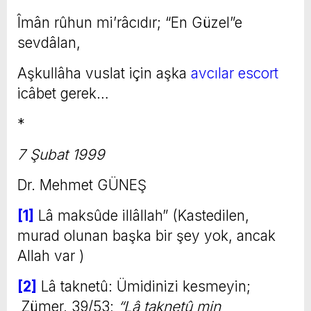
Îmân rûhun mi’râcıdır; “En Güzel”e
sevdâlan,
Aşkullâha vuslat için aşka
avcılar escort
icâbet gerek…
*
7 Şubat 1999
Dr. Mehmet GÜNEŞ
[1]
Lâ maksûde illâllah” (Kastedilen,
murad olunan başka bir şey yok, ancak
Allah var )
[2]
Lâ taknetû: Ümidinizi kesmeyin;
Zümer, 39/53;
“Lâ taknetû min