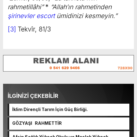
rahmetillâhi”
*
“Allah’ın rahmetinden
şirinevler escort
ümidinizi kesmeyin.”
[3]
Tekvîr, 81/3
İLGİNİZİ ÇEKEBİLİR
İklim Dirençli Tarım İçin Güç Birliği.
GÖZYAŞI RAHMETTİR
Afşin Sağlık Yüksek Okulu ve Meslek Yüksek