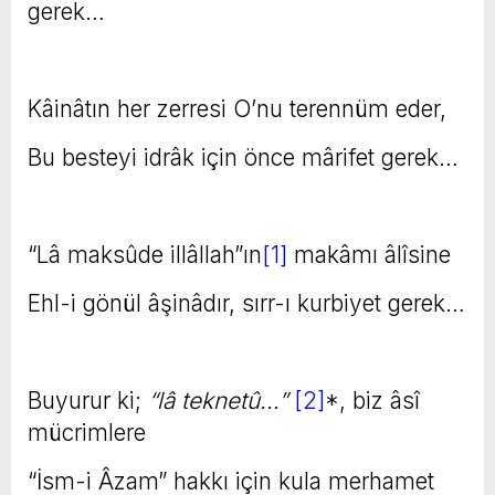
gerek…
Kâinâtın her zerresi O’nu terennüm eder,
Bu besteyi idrâk için önce mârifet gerek…
“Lâ maksûde illâllah”ın
[1]
makâmı âlîsine
Ehl-i gönül âşinâdır, sırr-ı kurbiyet gerek…
Buyurur ki;
“lâ teknetû…”
[2]
*, biz âsî
mücrimlere
“İsm-i Âzam” hakkı için kula merhamet