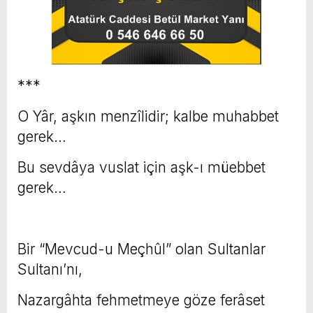
***
O Yâr, aşkın menzîlidir; kalbe muhabbet
gerek…
Bu sevdâya vuslat için aşk-ı müebbet
gerek…
Bir “Mevcud-u Meçhûl” olan Sultanlar
Sultanı’nı,
Nazargâhta fehmetmeye göze ferâset