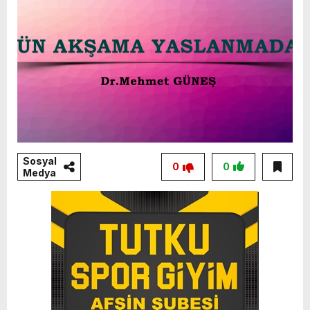
Sosyal
0
0
Medya