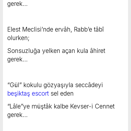
gerek…
Elest Meclisi’nde ervâh, Rabb’e tâbî
olurken;
Sonsuzluğa yelken açan kula âhiret
gerek…
“Gül” kokulu gözyaşıyla seccâdeyi
beşiktaş escort
sel eden
“Lâle”ye müştâk kalbe Kevser-i Cennet
gerek…