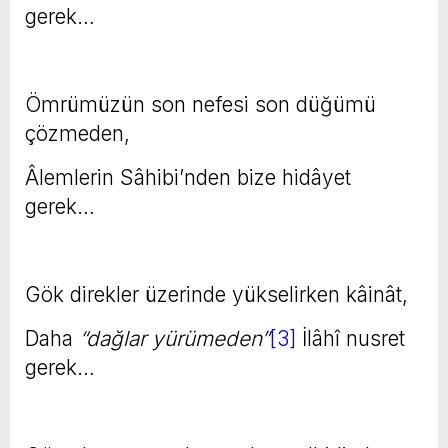
gerek…
Ömrümüzün son nefesi son düğümü
çözmeden,
Âlemlerin Sâhibi’nden bize hidâyet
gerek…
Gök direkler üzerinde yükselirken kâinât,
Daha
“dağlar yürümeden”
[3]
İlâhî nusret
gerek…