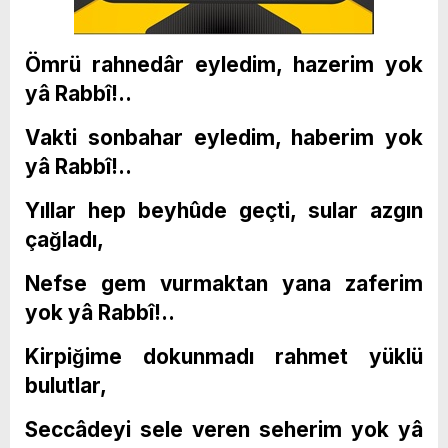
Ömrü rahnedâr eyledim, hazerim yok
yâ Rabbî!..
Vakti sonbahar eyledim, haberim yok
yâ Rabbî!..
Yıllar hep beyhûde geçti, sular azgın
çağladı,
Nefse gem vurmaktan yana zaferim
yok yâ Rabbî!..
Kirpiğime dokunmadı rahmet yüklü
bulutlar,
Seccâdeyi sele veren seherim yok yâ