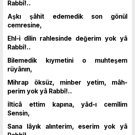
Rabbî!..
Aşkı şâhit edemedik son gönül
cemresine,
Ehl-i dîlin rahlesinde değerim yok yâ
Rabbî!..
Bilemedik kıymetini o muhteşem
rüyânın,
Mihrap öksüz, minber yetim, mâh-
perim yok yâ Rabbî!..
İlticâ ettim kapına, yâd-ı cemîlim
Sensin,
Sana lâyık alınterim, eserim yok yâ