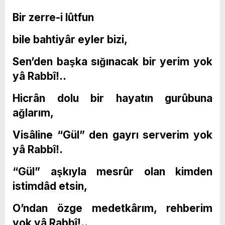
Bir zerre-i lûtfun
bile bahtiyâr eyler bizi,
Sen’den başka sığınacak bir yerim yok
yâ Rabbî!..
Hicrân dolu bir hayatın gurûbuna
ağlarım,
Visâline “Gül” den gayrı serverim yok
yâ Rabbî!.
“Gül” aşkıyla mesrûr olan kimden
istimdâd etsin,
O’ndan özge medetkârım, rehberim
yok yâ Rabbî!..