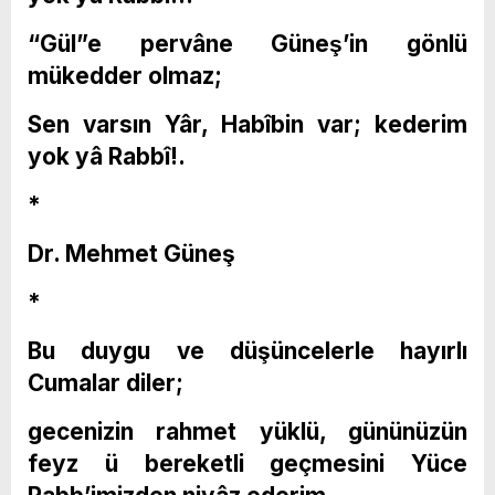
“Gül”e pervâne Güneş’in gönlü
mükedder olmaz;
Sen varsın Yâr, Habîbin var; kederim
yok yâ Rabbî!.
*
Dr. Mehmet Güneş
*
Bu duygu ve düşüncelerle hayırlı
Cumalar diler;
gecenizin rahmet yüklü, gününüzün
feyz ü bereketli geçmesini Yüce