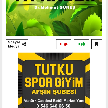
Sosyal
0
0
Medya