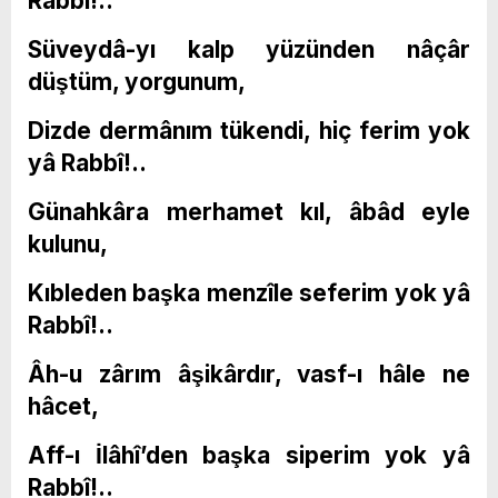
Rabbî!..
Süveydâ-yı kalp yüzünden nâçâr
düştüm, yorgunum,
Dizde dermânım tükendi, hiç ferim yok
yâ Rabbî!..
Günahkâra merhamet kıl, âbâd eyle
kulunu,
Kıbleden başka menzîle seferim yok yâ
Rabbî!..
Âh-u zârım âşikârdır, vasf-ı hâle ne
hâcet,
Aff-ı İlâhî’den başka siperim yok yâ
Rabbî!..