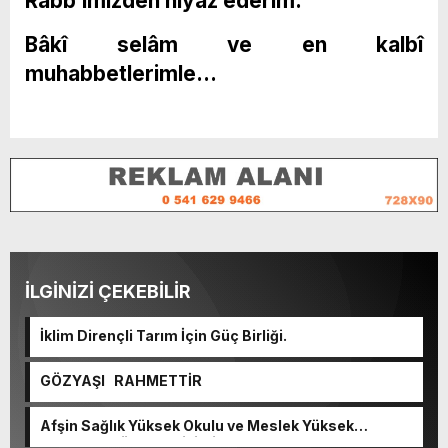
Rabb’imizden niyâz ederim.
Bâkî selâm ve en kalbî
muhabbetlerimle…
İLGİNİZİ ÇEKEBİLİR
İklim Dirençli Tarım İçin Güç Birliği.
GÖZYAŞI RAHMETTİR
Afşin Sağlık Yüksek Okulu ve Meslek Yüksek
Okulunda görev değişimi!