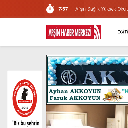
7:57
Afşin Sağlık Yüksek Okul
6:31
Onikişubat Belediyesi’nin
16:10
Uluslararası Bisiklet Yar
EĞİT
13:27
NOTER ONAYLI TYP LİS
11:22
KAFUM Fuar Alanı Bulut v
8:06
Afşinli bir hemşehrimizin 
14:05
Madrigal, Perşembe Gün
7:39
KEDİNİZ Mİ VAR?
7:27
Cumhurbaşkanı Erdoğan, Ay
8:58
GÖZYAŞI RAHMETTİR