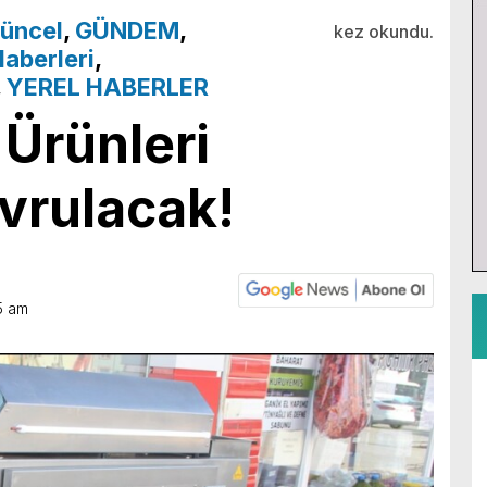
üncel
,
GÜNDEM
,
kez okundu.
aberleri
,
,
YEREL HABERLER
 Ürünleri
vrulacak!
5 am