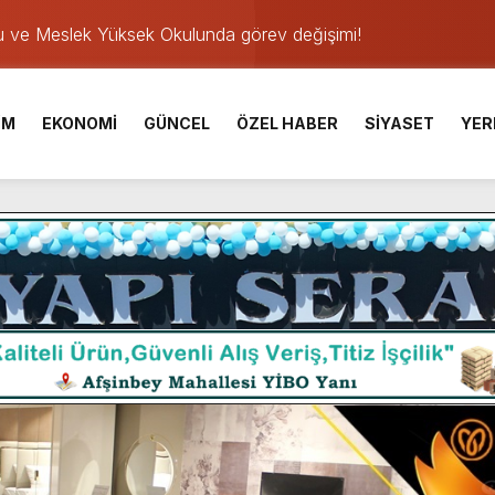
u ve Meslek Yüksek Okulunda görev değişimi!
 Üniversite Hazırlık Kursu başvurularında son gün 7 Ağustos.
ışması’nda En Zorlu Etap Tamamlandı.
İM
EKONOMİ
GÜNCEL
ÖZEL HABER
SİYASET
YER
TESİ YAYINLANDI.
e Yavuz’un Ezgileriyle Şenlendi.
de olduğu Filistin Konvoyu, güçlenerek ilerliyor.
ü KAFUM’da Sahne Alacak.
ser Çalık Ortaokulu Şehitlerinin Aileleriyle Bir Araya Geldi.