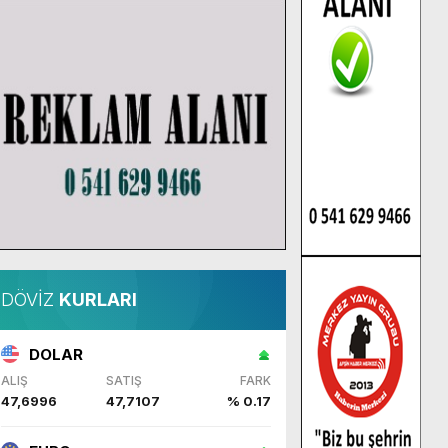
DÖVİZ
KURLARI
DOLAR
ALIŞ
SATIŞ
FARK
47,6996
47,7107
% 0.17