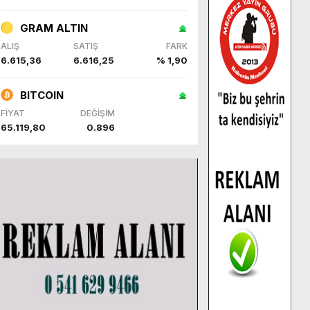
GRAM ALTIN
ALIŞ
SATIŞ
FARK
6.615,36
6.616,25
% 1,90
BITCOIN
FİYAT
DEĞİŞİM
65.119,80
0.896