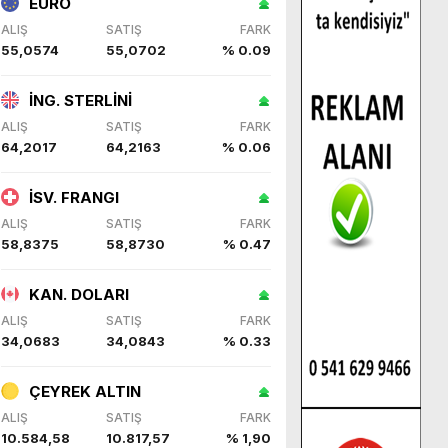
EURO
ALIŞ
SATIŞ
FARK
55,0574
55,0702
% 0.09
İNG. STERLİNİ
ALIŞ
SATIŞ
FARK
64,2017
64,2163
% 0.06
İSV. FRANGI
ALIŞ
SATIŞ
FARK
58,8375
58,8730
% 0.47
KAN. DOLARI
ALIŞ
SATIŞ
FARK
34,0683
34,0843
% 0.33
ÇEYREK ALTIN
ALIŞ
SATIŞ
FARK
10.584,58
10.817,57
% 1,90