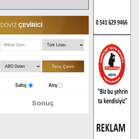
DÖVİZ
ÇEVİRİCİ
Satış
Alış