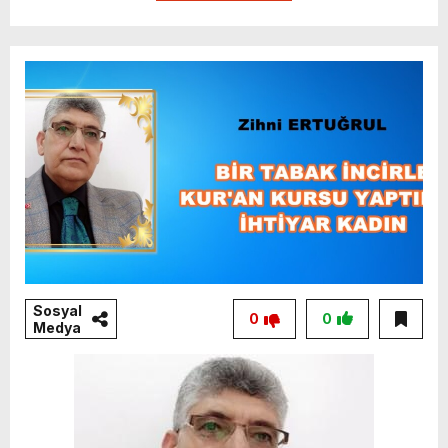
Sosyal
0
0
Medya