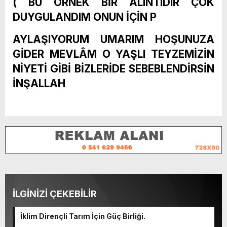
( BU ÖRNEK BİR ALINTIDIR ÇOK
DUYGULANDIM ONUN İÇİN P
AYLAŞIYORUM UMARIM HOŞUNUZA
GİDER MEVLÂM O YAŞLI TEYZEMİZİN
NİYETİ GİBİ BİZLERİDE SEBEBLENDİRSİN
İNŞALLAH
İLGİNİZİ ÇEKEBİLİR
İklim Dirençli Tarım İçin Güç Birliği.