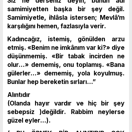
Siz ne derseniz deyin, bunun adı
samimiyetten başka bir şey değil.
Samimiyetle, ihlâsla istersen; Mevlâ’m
karşılığını hemen, fazlasıyla verir.
Kadıncağız, istemiş, gönülden arzu
etmiş. «Benim ne imkânım var ki?» diye
düşünmemiş. «Bir tabak incirden ne
olur…» dememiş, onu toplamış. «Bana
gülerler…» dememiş, yola koyulmuş.
Bunlar hep bereketin sırları…”
Alıntıdır
(Olanda hayır vardır ve hiç bir şey
sebepsiz )değildir. Rabbim neylerse
güzel eyler…).