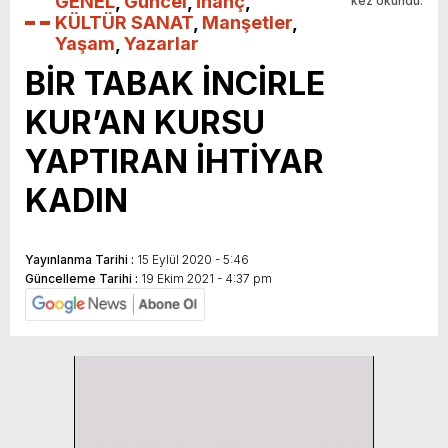
GENEL
,
Güncel
,
İnanç
,
kez okundu.
KÜLTÜR SANAT
,
Manşetler
,
Yaşam
,
Yazarlar
BİR TABAK İNCİRLE
KUR’AN KURSU
YAPTIRAN İHTİYAR
KADIN
Yayınlanma Tarihi :
15 Eylül 2020 - 5:46
Güncelleme Tarihi :
19 Ekim 2021 - 4:37 pm