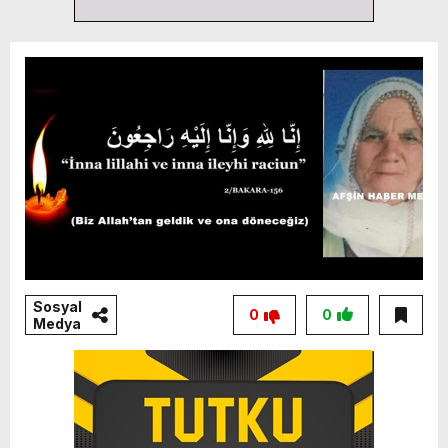
Sosyal
0
0
Medya