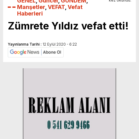
GENEL
,
Güncel
,
GÜNDEM
,
kez okundu.
Manşetler
,
VEFAT
,
Vefat
Haberleri
Zümrete Yıldız vefat etti!
Yayınlanma Tarihi :
12 Eylül 2020 - 6:22