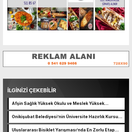
İLGİNİZİ ÇEKEBİLİR
Afşin Sağlık Yüksek Okulu ve Meslek Yüksek
Okulunda görev değişimi!
Onikişubat Belediyesi’nin Üniversite Hazırlık Kursu
başvurularında son gün 7 Ağustos.
Uluslararası Bisiklet Yarışması’nda En Zorlu Etap