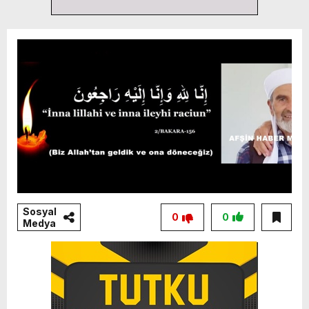
Sosyal
0
0
Medya