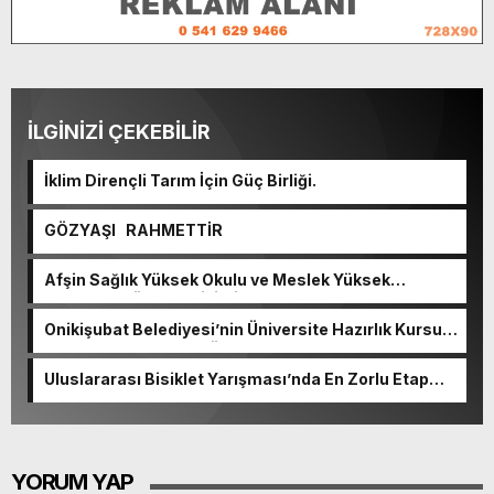
İLGİNİZİ ÇEKEBİLİR
İklim Dirençli Tarım İçin Güç Birliği.
GÖZYAŞI RAHMETTİR
Afşin Sağlık Yüksek Okulu ve Meslek Yüksek
Okulunda görev değişimi!
Onikişubat Belediyesi’nin Üniversite Hazırlık Kursu
başvurularında son gün 7 Ağustos.
Uluslararası Bisiklet Yarışması’nda En Zorlu Etap
Tamamlandı.
YORUM YAP