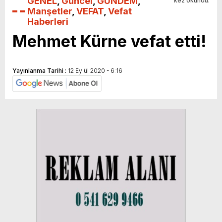
GENEL
,
Güncel
,
GÜNDEM
,
kez okundu.
Manşetler
,
VEFAT
,
Vefat
Haberleri
Mehmet Kürne vefat etti!
Yayınlanma Tarihi :
12 Eylül 2020 - 6:16