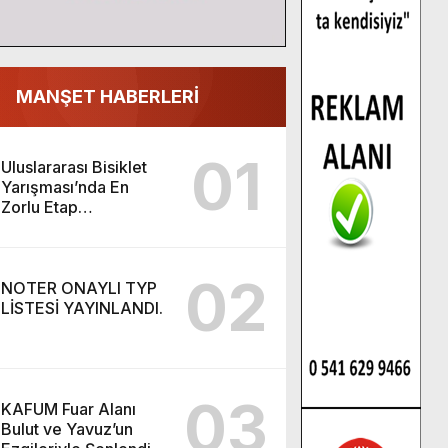
MANŞET HABERLERİ
01
Uluslararası Bisiklet
Yarışması’nda En
Zorlu Etap
Tamamlandı.
02
NOTER ONAYLI TYP
LİSTESİ YAYINLANDI.
03
KAFUM Fuar Alanı
Bulut ve Yavuz’un