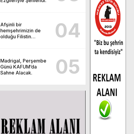
Ezgileriyle Şenlendi.
04
Afşinli bir
hemşehrimizin de
olduğu Filistin
Konvoyu, güçlenerek
ilerliyor.
05
Madrigal, Perşembe
Günü KAFUM’da
Sahne Alacak.