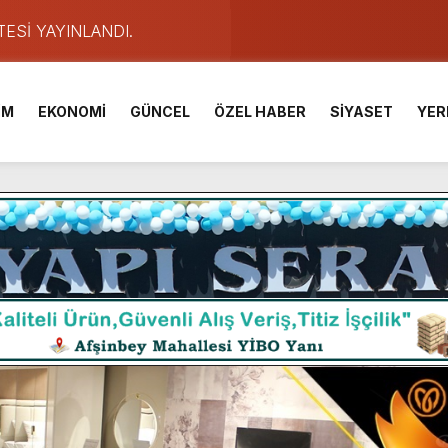
TESİ YAYINLANDI.
e Yavuz’un Ezgileriyle Şenlendi.
de olduğu Filistin Konvoyu, güçlenerek ilerliyor.
İM
EKONOMİ
GÜNCEL
ÖZEL HABER
SİYASET
YER
ü KAFUM’da Sahne Alacak.
ser Çalık Ortaokulu Şehitlerinin Aileleriyle Bir Araya Geldi.
am Muammer Sarıdoğan’a Beşikdüzü’nde hayırlı olsun ziyareti
Fuarı’na Tam Not.
 2 Bin Genç Doğa ve Bilimle Buluştu.
ışması’nda En Zorlu Etap Tamamlandı.