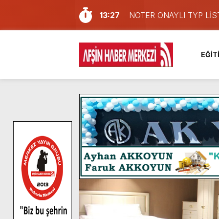
13:27
NOTER ONAYLI TYP LİS
11:22
KAFUM Fuar Alanı Bulut v
8:06
Afşinli bir hemşehrimizin 
EĞİT
14:05
Madrigal, Perşembe Gün
7:39
KEDİNİZ Mİ VAR?
7:27
Cumhurbaşkanı Erdoğan, Ay
13:57
Afşin Heyetinden Kaymak
10:34
Vatandaşlardan Ağustos 
16:48
Pusula Maraş Kamplarında
16:10
Uluslararası Bisiklet Yar