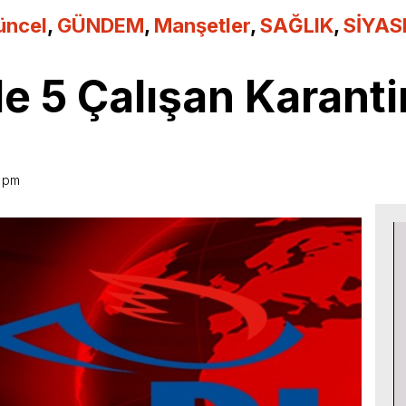
üncel
,
GÜNDEM
,
Manşetler
,
SAĞLIK
,
SİYAS
e 5 Çalışan Karanti
2 pm