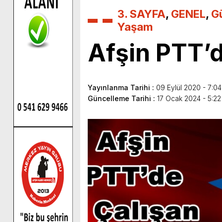
3. SAYFA
,
GENEL
,
G
Yaşam
Afşin PTT’d
Yayınlanma Tarihi :
09 Eylül 2020 - 7:04
Güncelleme Tarihi :
17 Ocak 2024 - 5:2