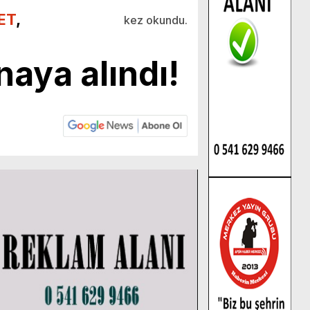
ET
,
kez okundu.
naya alındı!