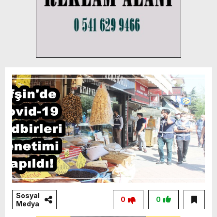
Sosyal
0
0
Medya