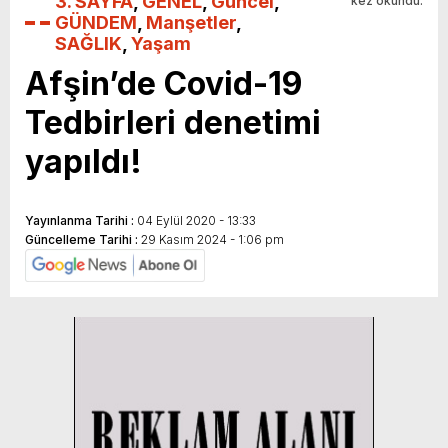
3. SAYFA
,
GENEL
,
Güncel
,
kez okundu.
GÜNDEM
,
Manşetler
,
SAĞLIK
,
Yaşam
Afşin’de Covid-19
Tedbirleri denetimi
yapıldı!
Yayınlanma Tarihi :
04 Eylül 2020 - 13:33
Güncelleme Tarihi :
29 Kasım 2024 - 1:06 pm