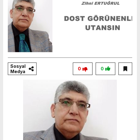
Sosyal
0
0
Medya