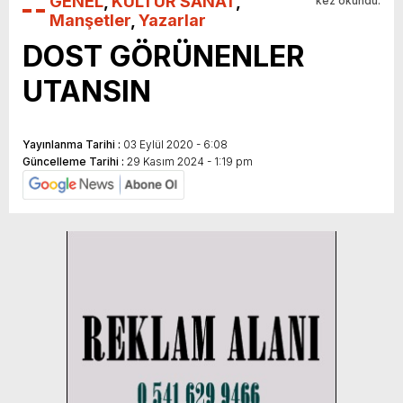
GENEL
,
KÜLTÜR SANAT
,
kez okundu.
Manşetler
,
Yazarlar
DOST GÖRÜNENLER
UTANSIN
Yayınlanma Tarihi :
03 Eylül 2020 - 6:08
Güncelleme Tarihi :
29 Kasım 2024 - 1:19 pm