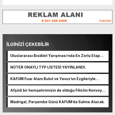
İLGİNİZİ ÇEKEBİLİR
Uluslararası Bisiklet Yarışması’nda En Zorlu Etap
Tamamlandı.
NOTER ONAYLI TYP LİSTESİ YAYINLANDI.
KAFUM Fuar Alanı Bulut ve Yavuz’un Ezgileriyle
Şenlendi.
Afşinli bir hemşehrimizin de olduğu Filistin Konvoyu,
güçlenerek ilerliyor.
Madrigal, Perşembe Günü KAFUM’da Sahne Alacak.