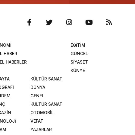
ONOMİ
EĞİTİM
L HABER
GÜNCEL
EL HABERLER
SİYASET
KÜNYE
SAYFA
KÜLTÜR SANAT
OGRAFİ
DÜNYA
NDEM
GENEL
NÇ
KÜLTÜR SANAT
AZİN
OTOMOBİL
NOLOJİ
VEFAT
ŞAM
YAZARLAR