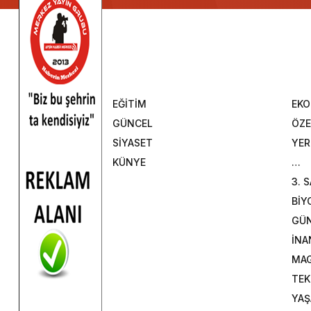
EĞİTİM
EK
GÜNCEL
ÖZE
SİYASET
YER
KÜNYE
…
3. 
BİY
GÜ
İNA
MAG
TEK
YA