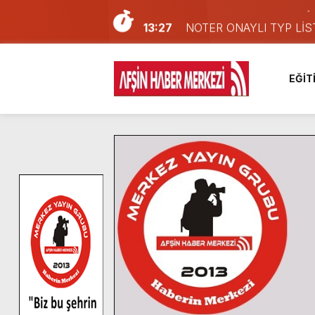
13:27
NOTER ONAYLI TYP LİS
11:22
KAFUM Fuar Alanı Bulut v
8:06
Afşinli bir hemşehrimizin 
EĞİT
14:05
Madrigal, Perşembe Gün
7:39
KEDİNİZ Mİ VAR?
7:27
Cumhurbaşkanı Erdoğan, Ay
13:57
Afşin Heyetinden Kaymak
10:34
Vatandaşlardan Ağustos 
16:48
Pusula Maraş Kamplarında
16:10
Uluslararası Bisiklet Yar