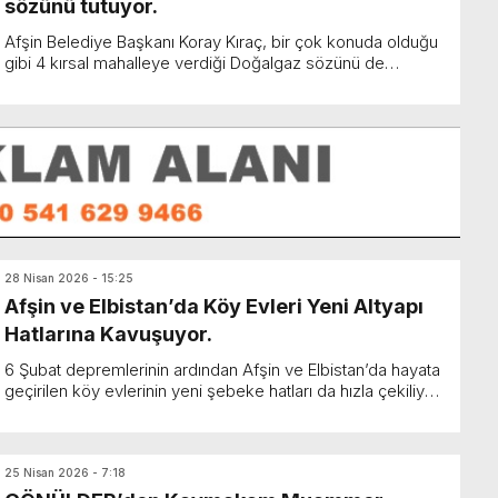
sözünü tutuyor.
Afşin Belediye Başkanı Koray Kıraç, bir çok konuda olduğu
gibi 4 kırsal mahalleye verdiği Doğalgaz sözünü de
tutuyor. Afşin Belediye Başkanı Koray Kıraç, görev...
28 Nisan 2026 - 15:25
Afşin ve Elbistan’da Köy Evleri Yeni Altyapı
Hatlarına Kavuşuyor.
6 Şubat depremlerinin ardından Afşin ve Elbistan’da hayata
geçirilen köy evlerinin yeni şebeke hatları da hızla çekiliyor.
Yaklaşık 170 Milyon TL’lik projeyle A...
25 Nisan 2026 - 7:18