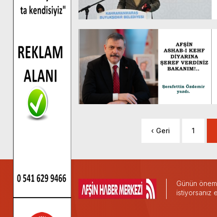
‹ Geri
1
Günün önemli
istiyorsanız