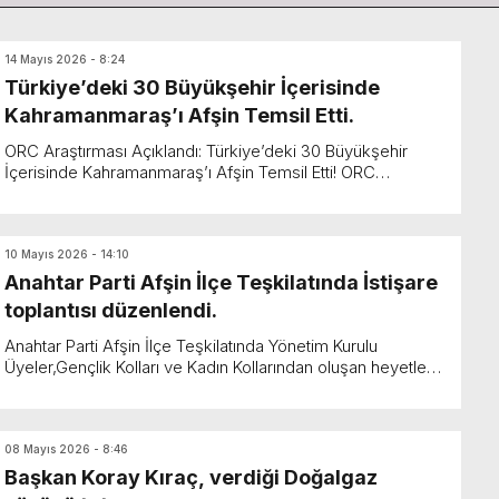
14 Mayıs 2026 - 8:24
Türkiye’deki 30 Büyükşehir İçerisinde
Kahramanmaraş’ı Afşin Temsil Etti.
ORC Araştırması Açıklandı: Türkiye’deki 30 Büyükşehir
İçerisinde Kahramanmaraş’ı Afşin Temsil Etti! ORC
Araştırma tarafından gerçekleştirilen “Bağlı Bulunduklar...
10 Mayıs 2026 - 14:10
Anahtar Parti Afşin İlçe Teşkilatında İstişare
toplantısı düzenlendi.
Anahtar Parti Afşin İlçe Teşkilatında Yönetim Kurulu
Üyeler,Gençlik Kolları ve Kadın Kollarından oluşan heyetle
istişare toplantısı gerçekleştirildi. Dün akşam ...
08 Mayıs 2026 - 8:46
Başkan Koray Kıraç, verdiği Doğalgaz