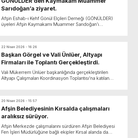
GÖNÜLDER’den Kaymakam Muammer
Sarıdoğan’a ziyaret.
Afşin Eshab-ı Kehf Gönül Elçileri Derneği (GÖNÜLDER)
üyeleri Afşin Kaymakamı Muammer Sarıdoğan’ı
makamında ziyaret ettiler. Dün Hüseyin Bozkurt Başkanlığı...
22 Nisan 2026 - 16:26
Başkan Görgel ve Vali Ünlüer, Altyapı
Firmaları ile Toplantı Gerçekleştirdi.
Vali Mükerrem Ünlüer başkanlığında gerçekleştirilen
Altyapı Çalışmaları Koordinasyon Toplantısı’na katılan
Başkan Görgel, “Kahramanmaraş’ımızın dört bir yanında...
20 Nisan 2026 - 15:57
Afşin Belediyesinin Kırsalda çalışmaları
aralıksız sürüyor.
Afşin Merkezde çalışmalarını sürdüren Afşin Belediyesi
Fen İşleri Müdürlüğüne bağlı ekipler Kırsal alanda da
çalışmalarına aralıksız devan ediyor. Kırsalda yol ...