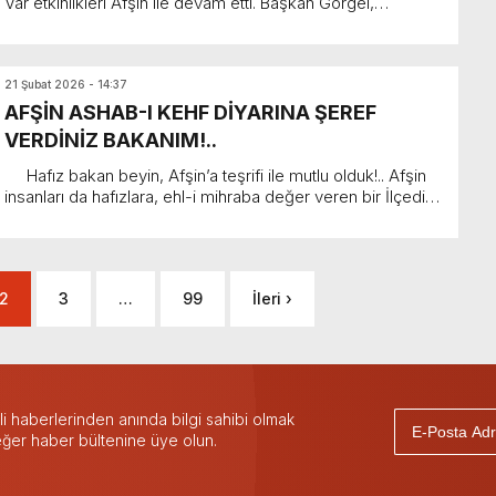
Var etkinlikleri Afşin ile devam etti. Başkan Görgel,
“Afşin’de olmak, hemşehrilerimizle iftar sofrası...
21 Şubat 2026 - 14:37
AFŞİN ASHAB-I KEHF DİYARINA ŞEREF
VERDİNİZ BAKANIM!..
Hafız bakan beyin, Afşin’a teşrifi ile mutlu olduk!.. Afşin
insanları da hafızlara, ehl-i mihraba değer veren bir İlçedir.
Dün böyle idi, bu günde ay...
2
3
…
99
İleri ›
 haberlerinden anında bilgi sahibi olmak
 eğer haber bültenine üye olun.