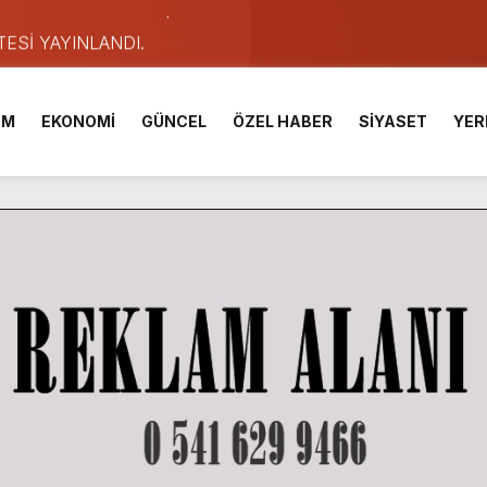
TESİ YAYINLANDI.
e Yavuz’un Ezgileriyle Şenlendi.
de olduğu Filistin Konvoyu, güçlenerek ilerliyor.
İM
EKONOMİ
GÜNCEL
ÖZEL HABER
SİYASET
YER
ü KAFUM’da Sahne Alacak.
ser Çalık Ortaokulu Şehitlerinin Aileleriyle Bir Araya Geldi.
am Muammer Sarıdoğan’a Beşikdüzü’nde hayırlı olsun ziyareti
Fuarı’na Tam Not.
 2 Bin Genç Doğa ve Bilimle Buluştu.
ışması’nda En Zorlu Etap Tamamlandı.