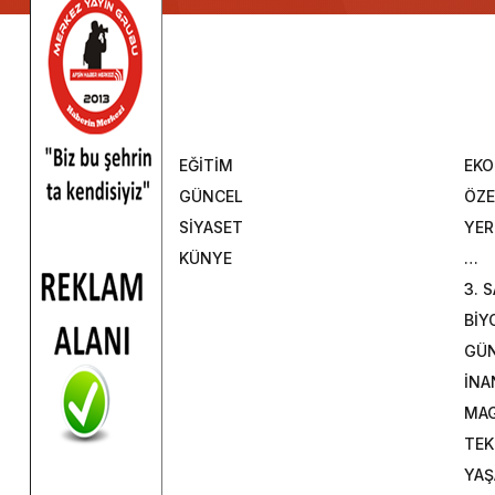
EĞİTİM
EK
GÜNCEL
ÖZE
SİYASET
YER
KÜNYE
…
3. 
BİY
GÜ
İNA
MAG
TEK
YA