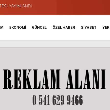
e Yavuz’un Ezgileriyle Şenlendi.
de olduğu Filistin Konvoyu, güçlenerek ilerliyor.
ü KAFUM’da Sahne Alacak.
İM
EKONOMİ
GÜNCEL
ÖZEL HABER
SİYASET
YER
ser Çalık Ortaokulu Şehitlerinin Aileleriyle Bir Araya Geldi.
am Muammer Sarıdoğan’a Beşikdüzü’nde hayırlı olsun ziyareti
Fuarı’na Tam Not.
 2 Bin Genç Doğa ve Bilimle Buluştu.
 Desteği Türkiye Derecesi Getirdi.
TESİ YAYINLANDI.