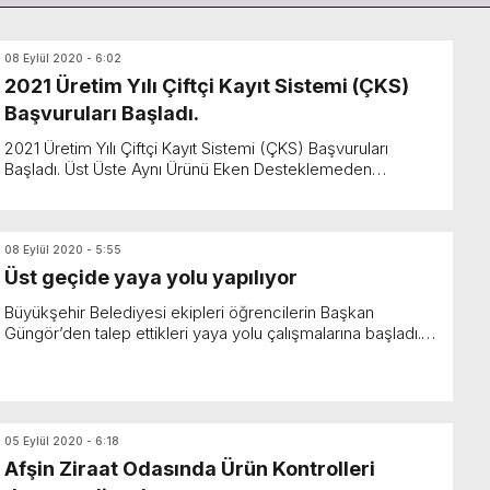
08 Eylül 2020 - 6:02
2021 Üretim Yılı Çiftçi Kayıt Sistemi (ÇKS)
Başvuruları Başladı.
2021 Üretim Yılı Çiftçi Kayıt Sistemi (ÇKS) Başvuruları
Başladı. Üst Üste Aynı Ürünü Eken Desteklemeden
Faydalanamayacak. Afşin Ziraat Odası Başkanl...
08 Eylül 2020 - 5:55
Üst geçide yaya yolu yapılıyor
Büyükşehir Belediyesi ekipleri öğrencilerin Başkan
Güngör’den talep ettikleri yaya yolu çalışmalarına başladı.
Kahramanmaraş Büyükşehir Belediye Başkanı Hayrett...
05 Eylül 2020 - 6:18
Afşin Ziraat Odasında Ürün Kontrolleri