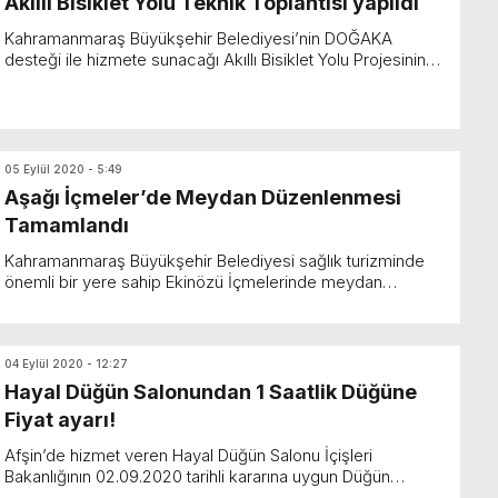
Akıllı Bisiklet Yolu Teknik Toplantısı yapıldı
Kahramanmaraş Büyükşehir Belediyesi’nin DOĞAKA
desteği ile hizmete sunacağı Akıllı Bisiklet Yolu Projesinin
teknik destek toplantısı gerçekleştirildi. Doğu Akde...
05 Eylül 2020 - 5:49
Aşağı İçmeler’de Meydan Düzenlenmesi
Tamamlandı
Kahramanmaraş Büyükşehir Belediyesi sağlık turizminde
önemli bir yere sahip Ekinözü İçmelerinde meydan
çalışmasını tamamladı. Kahramanmaraş Büyükşehir
Belediyes...
04 Eylül 2020 - 12:27
Hayal Düğün Salonundan 1 Saatlik Düğüne
Fiyat ayarı!
Afşin’de hizmet veren Hayal Düğün Salonu İçişleri
Bakanlığının 02.09.2020 tarihli kararına uygun Düğün
Organizasyonu ile ilgili açıklama yaptı. Hayal Düğü...