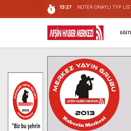
11:22
KAFUM Fuar Alanı Bulut v
8:06
Afşinli bir hemşehrimizin 
14:05
Madrigal, Perşembe Gün
EĞİT
7:39
KEDİNİZ Mİ VAR?
7:27
Cumhurbaşkanı Erdoğan, Ay
13:57
Afşin Heyetinden Kaymak
10:34
Vatandaşlardan Ağustos 
16:48
Pusula Maraş Kamplarında
16:46
Pusula Maraş’ın Akademik
13:27
NOTER ONAYLI TYP LİS