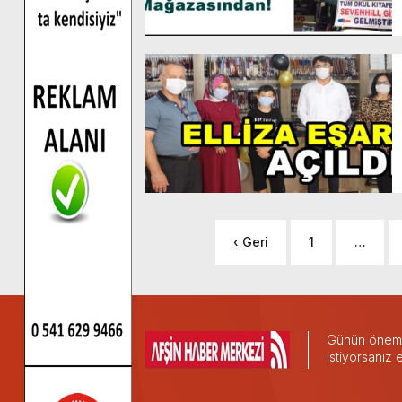
‹ Geri
1
…
Günün önemli
istiyorsanız