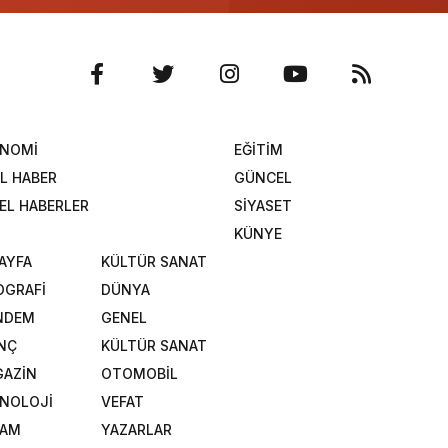
ONOMİ
EĞİTİM
L HABER
GÜNCEL
EL HABERLER
SİYASET
KÜNYE
SAYFA
KÜLTÜR SANAT
OGRAFİ
DÜNYA
NDEM
GENEL
NÇ
KÜLTÜR SANAT
AZİN
OTOMOBİL
NOLOJİ
VEFAT
ŞAM
YAZARLAR