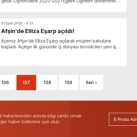
geldi. Öğrencilere 2020-2021 Eğitim Öğretim döneminin
Giyim ve Çanta fiyatları geçen yılın fiyatlar...
01 Eylül 2020 - 6:23
Afşin’de Elliza Eşarp açıldı!
İlçemiz Afşin’de Elliza Eşarp açılarak müşteri kabulüne
başladı. Açılışın ilk gününde iş dünyası temsilcileri yeni iş
yerini ziyaret etti. Elliza Bayan İç...
136
137
138
139
İleri ›
 haberlerinden anında bilgi sahibi olmak
 eğer haber bültenine üye olun.