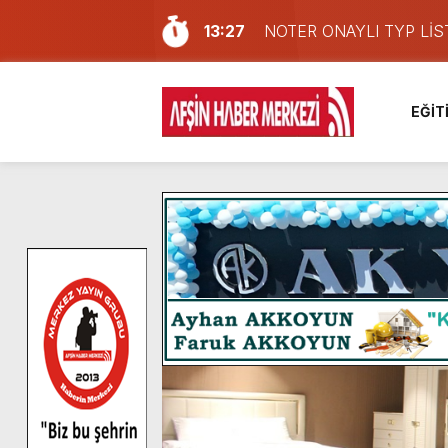
13:27
NOTER ONAYLI TYP LİS
11:22
KAFUM Fuar Alanı Bulut v
8:06
Afşinli bir hemşehrimizin 
EĞİT
14:05
Madrigal, Perşembe Gün
7:39
KEDİNİZ Mİ VAR?
7:27
Cumhurbaşkanı Erdoğan, Ay
13:57
Afşin Heyetinden Kaymak
10:34
Vatandaşlardan Ağustos 
16:48
Pusula Maraş Kamplarında
16:10
Uluslararası Bisiklet Yar