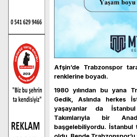
Afşin’de Trabzonspor tar
renklerine boyadı.
1980 yılından bu yana T
Gedik, Aslında herkes İst
yaşayanlar da İstanbul 
Takımlarıyla bir Ana
başgelebiliyordu. İstanbul
oldu. Bende Trabzonspor’u 