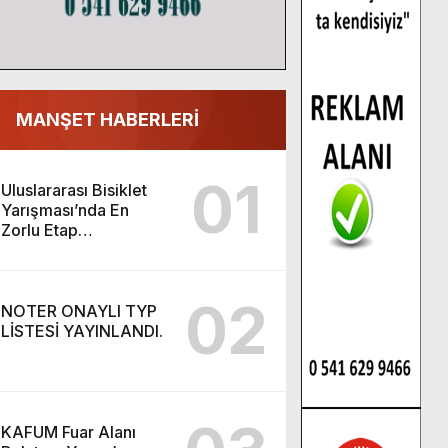
MANŞET HABERLERİ
01
Uluslararası Bisiklet
Yarışması’nda En
Zorlu Etap
Tamamlandı.
02
NOTER ONAYLI TYP
LİSTESİ YAYINLANDI.
KAFUM Fuar Alanı