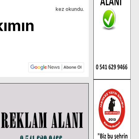
kez okundu.
akımın