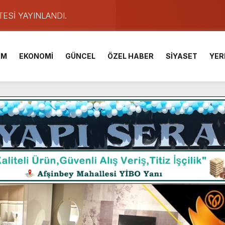
TESİ YAYINLANDI.
e Yavuz’un Ezgileriyle Şenlendi.
de olduğu Filistin Konvoyu, güçlenerek ilerliyor.
İM
EKONOMİ
GÜNCEL
ÖZEL HABER
SİYASET
YER
ü KAFUM’da Sahne Alacak.
ser Çalık Ortaokulu Şehitlerinin Aileleriyle Bir Araya Geldi.
am Muammer Sarıdoğan’a Beşikdüzü’nde hayırlı olsun ziyareti
Fuarı’na Tam Not.
 2 Bin Genç Doğa ve Bilimle Buluştu.
ışması’nda En Zorlu Etap Tamamlandı.