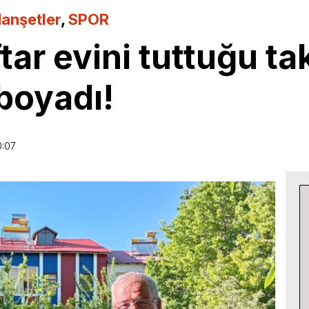
anşetler
,
SPOR
ftar evini tuttuğu t
 boyadı!
0:07