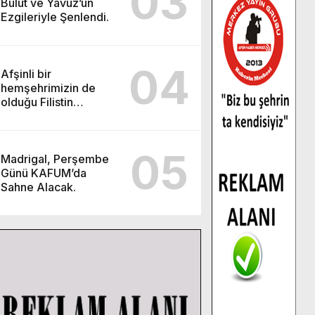
03
Bulut ve Yavuz’un
Ezgileriyle Şenlendi.
04
Afşinli bir
hemşehrimizin de
olduğu Filistin
Konvoyu, güçlenerek
ilerliyor.
05
Madrigal, Perşembe
Günü KAFUM’da
Sahne Alacak.