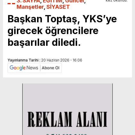
3. SAYFA
,
EĞİTİM
,
Güncel
,
kez okundu.
Manşetler
,
SİYASET
Başkan Toptaş, YKS’ye
girecek öğrencilere
başarılar diledi.
Yayınlanma Tarihi :
20 Haziran 2026 - 16:06