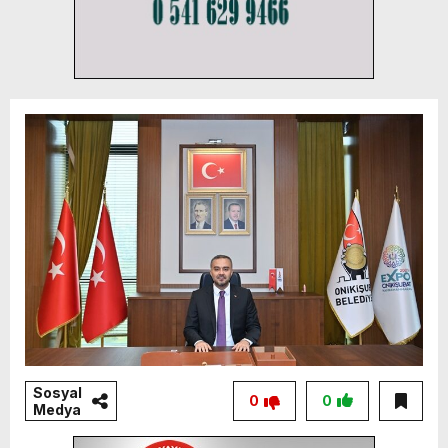
Sosyal
0
0
Medya