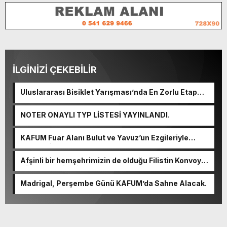
İLGİNİZİ ÇEKEBİLİR
Uluslararası Bisiklet Yarışması’nda En Zorlu Etap
Tamamlandı.
NOTER ONAYLI TYP LİSTESİ YAYINLANDI.
KAFUM Fuar Alanı Bulut ve Yavuz’un Ezgileriyle
Şenlendi.
Afşinli bir hemşehrimizin de olduğu Filistin Konvoyu,
güçlenerek ilerliyor.
Madrigal, Perşembe Günü KAFUM’da Sahne Alacak.