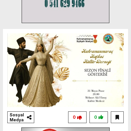
Sosyal
0
0
Medya