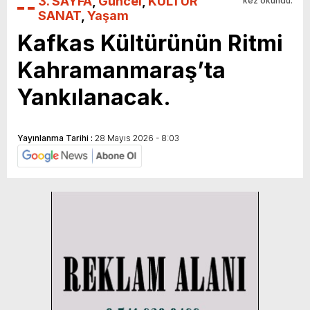
3. SAYFA
,
Güncel
,
KÜLTÜR
kez okundu.
SANAT
,
Yaşam
Kafkas Kültürünün Ritmi
Kahramanmaraş’ta
Yankılanacak.
Yayınlanma Tarihi :
28 Mayıs 2026 - 8:03