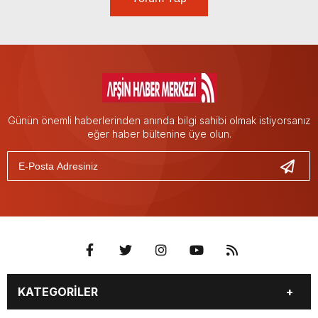
Günün önemli haberlerinden anında bilgi sahibi olmak istiyorsanız
eğer haber bültenine üye olun.
KATEGORİLER