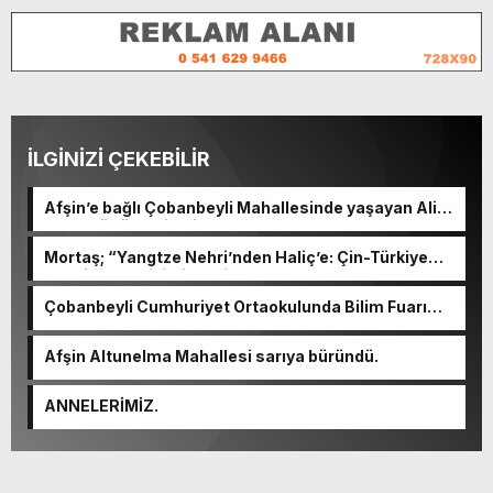
İLGİNİZİ ÇEKEBİLİR
Afşin’e bağlı Çobanbeyli Mahallesinde yaşayan Ali
Mert, kültürel bir Mirasın taşıyıcılığını yapıyor.
Mortaş; “Yangtze Nehri’nden Haliç’e: Çin-Türkiye
Edebiyat Değişimi ve Diyaloğu” programına katıldı.
Çobanbeyli Cumhuriyet Ortaokulunda Bilim Fuarı
açıldı.
Afşin Altunelma Mahallesi sarıya büründü.
ANNELERİMİZ.