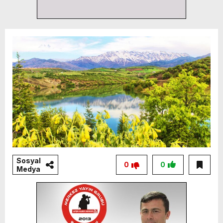
Sosyal
0
0
Medya