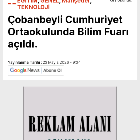
EĞİTİM
,
GENEL
,
Manşetler
,
kez okundu.
TEKNOLOJİ
Çobanbeyli Cumhuriyet
Ortaokulunda Bilim Fuarı
açıldı.
Yayınlanma Tarihi :
23 Mayıs 2026 - 9:34