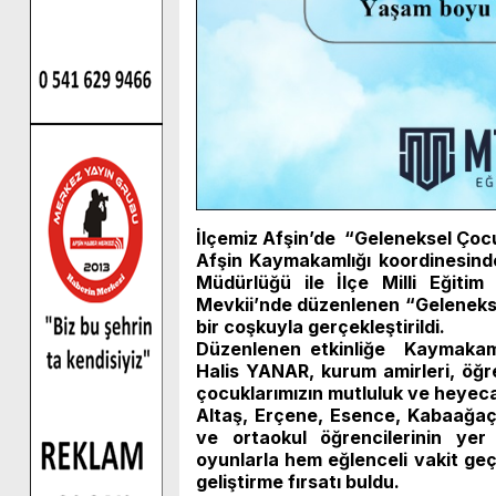
İlçemiz Afşin’de “Geleneksel Çocu
Afşin Kaymakamlığı koordinesinde
Müdürlüğü ile İlçe Milli Eğitim
Mevkii’nde düzenlenen “Gelenekse
bir coşkuyla gerçekleştirildi.
Düzenlenen etkinliğe Kaymaka
Halis YANAR, kurum amirleri, öğre
çocuklarımızın mutluluk ve heyeca
Altaş, Erçene, Esence, Kabaağaç
ve ortaokul öğrencilerinin yer 
oyunlarla hem eğlenceli vakit geçi
geliştirme fırsatı buldu.