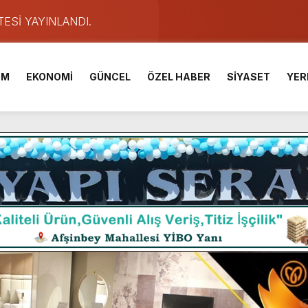
TESİ YAYINLANDI.
e Yavuz’un Ezgileriyle Şenlendi.
de olduğu Filistin Konvoyu, güçlenerek ilerliyor.
İM
EKONOMİ
GÜNCEL
ÖZEL HABER
SİYASET
YER
ü KAFUM’da Sahne Alacak.
ser Çalık Ortaokulu Şehitlerinin Aileleriyle Bir Araya Geldi.
am Muammer Sarıdoğan’a Beşikdüzü’nde hayırlı olsun ziyareti
Fuarı’na Tam Not.
 2 Bin Genç Doğa ve Bilimle Buluştu.
ışması’nda En Zorlu Etap Tamamlandı.