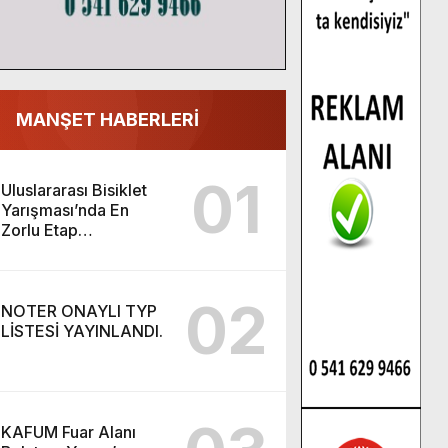
MANŞET HABERLERİ
01
Uluslararası Bisiklet
Yarışması’nda En
Zorlu Etap
Tamamlandı.
02
NOTER ONAYLI TYP
LİSTESİ YAYINLANDI.
KAFUM Fuar Alanı