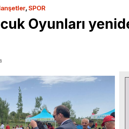
anşetler
,
SPOR
ocuk Oyunları yenid
38