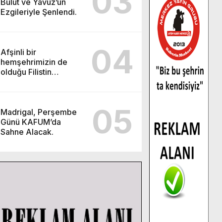
03
Bulut ve Yavuz’un
Ezgileriyle Şenlendi.
04
Afşinli bir
hemşehrimizin de
olduğu Filistin
Konvoyu, güçlenerek
ilerliyor.
05
Madrigal, Perşembe
Günü KAFUM’da
Sahne Alacak.