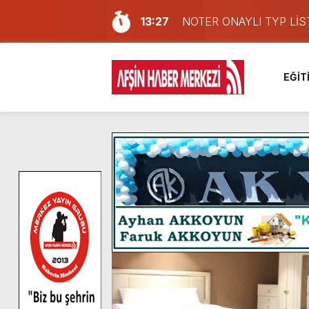
13:27
NOTER ONAYLI TYP LİS
11:22
KAFUM Fuar Alanı Bulut v
8:06
Afşinli bir hemşehrimizin 
EĞİT
14:05
Madrigal, Perşembe Gün
7:39
KEDİNİZ Mİ VAR?
7:27
Cumhurbaşkanı Erdoğan, Ay
13:57
Afşin Heyetinden Kaymak
10:34
Vatandaşlardan Ağustos 
16:48
Pusula Maraş Kamplarında
16:10
Uluslararası Bisiklet Yar