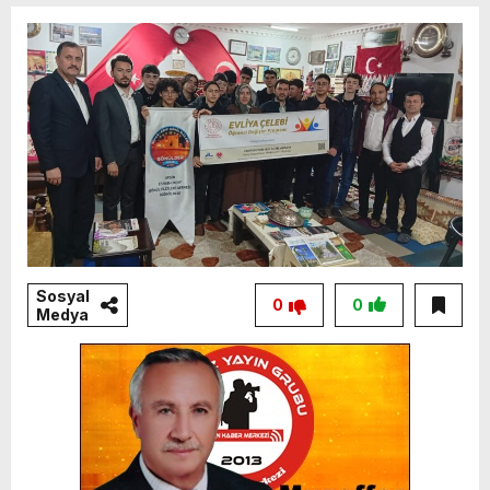
Sosyal
0
0
Medya