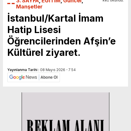
3. SAYFA
,
EĞİTİM
,
Güncel
,
kez okundu.
Manşetler
İstanbul/Kartal İmam
Hatip Lisesi
Öğrencilerinden Afşin’e
Kültürel ziyaret.
Yayınlanma Tarihi :
08 Mayıs 2026 - 7:54