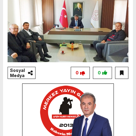
Sosyal
0
0
Medya