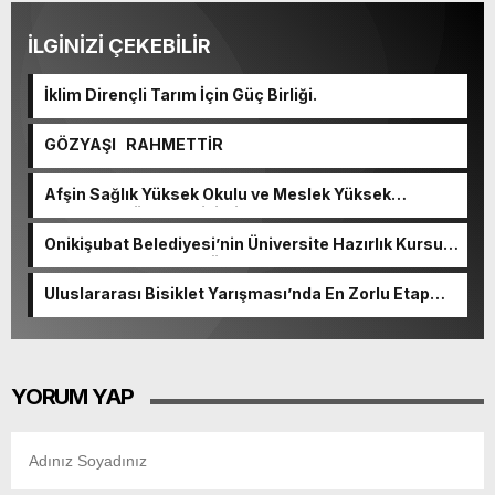
İLGİNİZİ ÇEKEBİLİR
İklim Dirençli Tarım İçin Güç Birliği.
GÖZYAŞI RAHMETTİR
Afşin Sağlık Yüksek Okulu ve Meslek Yüksek
Okulunda görev değişimi!
Onikişubat Belediyesi’nin Üniversite Hazırlık Kursu
başvurularında son gün 7 Ağustos.
Uluslararası Bisiklet Yarışması’nda En Zorlu Etap
Tamamlandı.
YORUM YAP