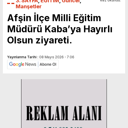
3. SAYFA
,
EĞİTİM
,
Güncel
,
kez okundu.
Manşetler
Afşin İlçe Milli Eğitim
Müdürü Kaba’ya Hayırlı
Olsun ziyareti.
Yayınlanma Tarihi :
08 Mayıs 2026 - 7:06