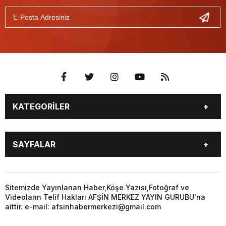
KATEGORİLER
EĞİTİM
EKONOMİ
SAYFALAR
GÜNCEL
ÖZEL HABER
SİYASET
YEREL HABERLER
EĞİTİM
EKONOMİ
KÜNYE
…
GÜNCEL
ÖZEL HABER
Sitemizde Yayınlanan Haber,Köşe Yazısı,Fotoğraf ve
3. SAYFA
KÜLTÜR
Videoların Telif Hakları AFŞİN MERKEZ YAYIN GURUBU'na
SİYASET
YEREL HABERLER
aittir. e-mail: afsinhabermerkezi@gmail.com
SANAT
KÜNYE
…
BİYOGRAFİ
DÜNYA