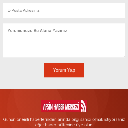
Yorum Yap
Günün önemli haberlerinden anında bilgi sahibi olmak istiyorsanız
eğer haber bültenine üye olun.