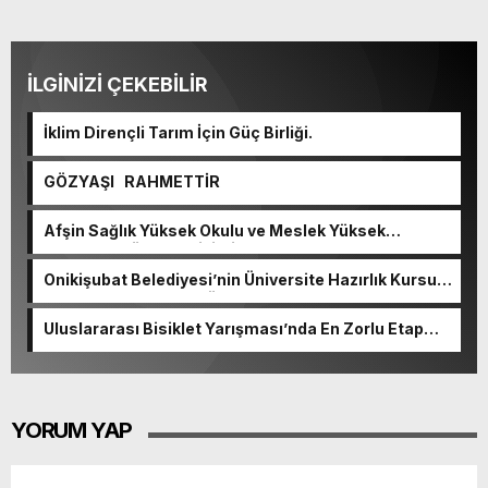
İLGİNİZİ ÇEKEBİLİR
İklim Dirençli Tarım İçin Güç Birliği.
GÖZYAŞI RAHMETTİR
Afşin Sağlık Yüksek Okulu ve Meslek Yüksek
Okulunda görev değişimi!
Onikişubat Belediyesi’nin Üniversite Hazırlık Kursu
başvurularında son gün 7 Ağustos.
Uluslararası Bisiklet Yarışması’nda En Zorlu Etap
Tamamlandı.
YORUM YAP