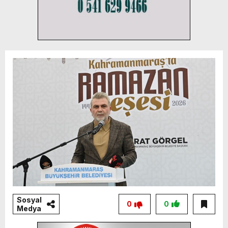
Sosyal
0
0
Medya