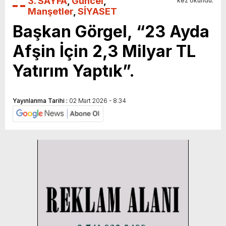
3. SAYFA
,
Güncel
,
kez okundu.
Manşetler
,
SİYASET
Başkan Görgel, “23 Ayda
Afşin İçin 2,3 Milyar TL
Yatırım Yaptık”.
Yayınlanma Tarihi :
02 Mart 2026 - 8:34