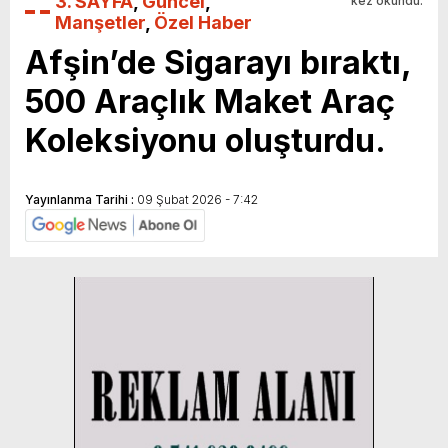
3. SAYFA
,
Güncel
,
kez okundu.
Manşetler
,
Özel Haber
Afşin’de Sigarayı bıraktı,
500 Araçlık Maket Araç
Koleksiyonu oluşturdu.
Yayınlanma Tarihi :
09 Şubat 2026 - 7:42