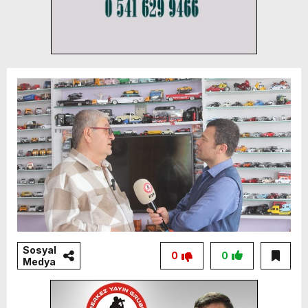
Sosyal
0
0
Medya