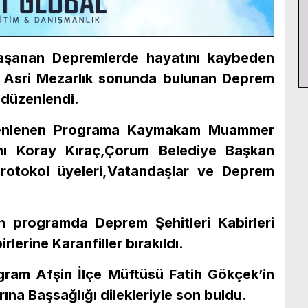
aşanan Depremlerde hayatını kaybeden
n Asri Mezarlık sonunda bulunan Deprem
 düzenlendi.
zenlenen Programa Kaymakam Muammer
nı Koray Kıraç,Çorum Belediye Başkan
Protokol üyeleri,Vatandaşlar ve Deprem
an programda Deprem Şehitleri Kabirleri
rlerine Karanfiller bırakıldı.
gram Afşin İlçe Müftüsü Fatih Gökçek’in
rına Başsağlığı dilekleriyle son buldu.