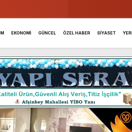
u ve Meslek Yüksek Okulunda görev değişimi!
 Üniversite Hazırlık Kursu başvurularında son gün 7 Ağustos.
İM
EKONOMİ
GÜNCEL
ÖZEL HABER
SİYASET
YER
ışması’nda En Zorlu Etap Tamamlandı.
TESİ YAYINLANDI.
e Yavuz’un Ezgileriyle Şenlendi.
de olduğu Filistin Konvoyu, güçlenerek ilerliyor.
ü KAFUM’da Sahne Alacak.
ç Birliği.