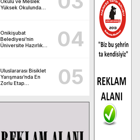
03
Okulu ve Meslek
Yüksek Okulunda
görev değişimi!
04
Onikişubat
Belediyesi’nin
Üniversite Hazırlık
Kursu başvurularında
son gün 7 Ağustos.
05
Uluslararası Bisiklet
Yarışması’nda En
Zorlu Etap
Tamamlandı.