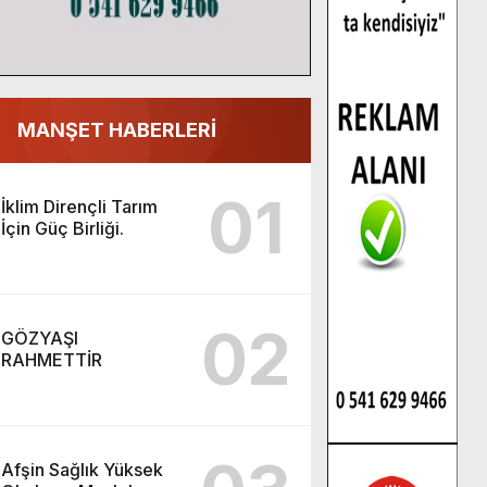
MANŞET HABERLERİ
01
İklim Dirençli Tarım
İçin Güç Birliği.
02
GÖZYAŞI
RAHMETTİR
Afşin Sağlık Yüksek