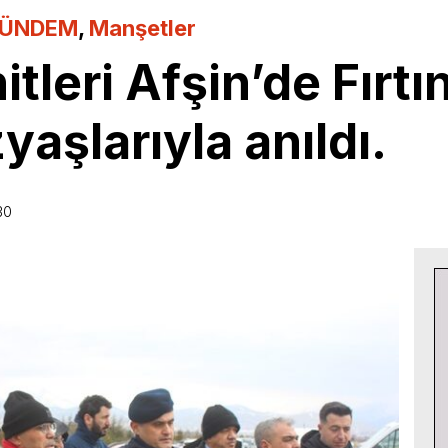
ÜNDEM
,
Manşetler
tleri Afşin’de Fırt
aşlarıyla anıldı.
30