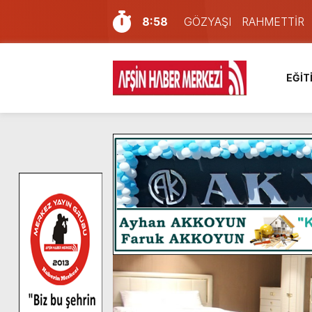
8:58
GÖZYAŞI RAHMETTİR
7:57
Afşin Sağlık Yüksek Okul
6:31
Onikişubat Belediyesi’nin
EĞİT
16:10
Uluslararası Bisiklet Yar
13:27
NOTER ONAYLI TYP LİS
11:22
KAFUM Fuar Alanı Bulut v
8:06
Afşinli bir hemşehrimizin 
14:05
Madrigal, Perşembe Gün
7:39
KEDİNİZ Mİ VAR?
4:58
İklim Dirençli Tarım İçin Gü