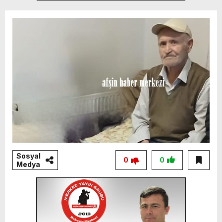
Sosyal
0
0
Medya