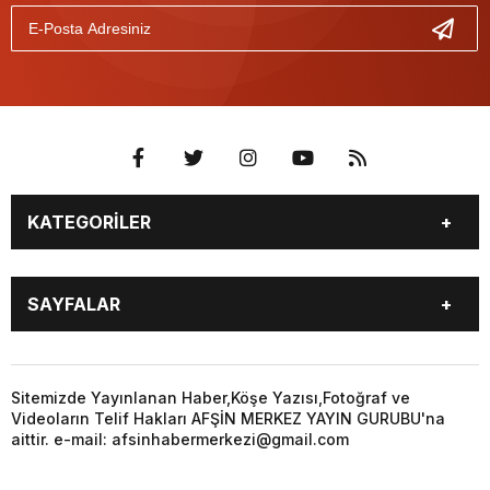
KATEGORİLER
EĞİTİM
EKONOMİ
SAYFALAR
GÜNCEL
ÖZEL HABER
SİYASET
YEREL HABERLER
EĞİTİM
EKONOMİ
KÜNYE
…
GÜNCEL
ÖZEL HABER
Sitemizde Yayınlanan Haber,Köşe Yazısı,Fotoğraf ve
3. SAYFA
KÜLTÜR
Videoların Telif Hakları AFŞİN MERKEZ YAYIN GURUBU'na
SİYASET
YEREL HABERLER
aittir. e-mail: afsinhabermerkezi@gmail.com
SANAT
KÜNYE
…
BİYOGRAFİ
DÜNYA