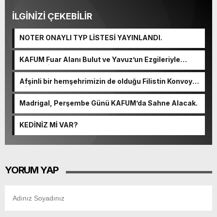
İLGİNİZİ ÇEKEBİLİR
NOTER ONAYLI TYP LİSTESİ YAYINLANDI.
KAFUM Fuar Alanı Bulut ve Yavuz’un Ezgileriyle
Şenlendi.
Afşinli bir hemşehrimizin de olduğu Filistin Konvoyu,
güçlenerek ilerliyor.
Madrigal, Perşembe Günü KAFUM’da Sahne Alacak.
KEDİNİZ Mİ VAR?
YORUM YAP