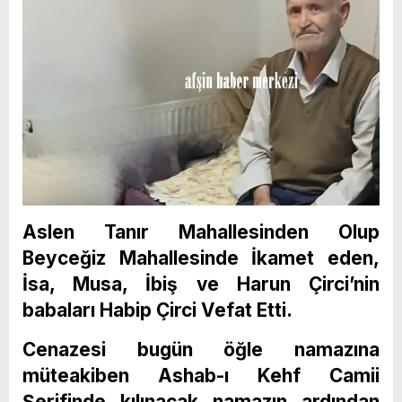
Aslen Tanır Mahallesinden Olup
Beyceğiz Mahallesinde İkamet eden,
İsa, Musa, İbiş ve Harun Çirci’nin
babaları Habip Çirci Vefat Etti.
Cenazesi bugün öğle namazına
müteakiben Ashab-ı Kehf Camii
Şerifinde kılınacak namazın ardından