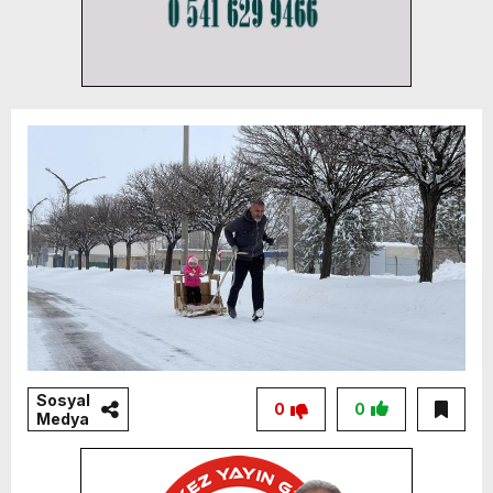
Sosyal
0
0
Medya