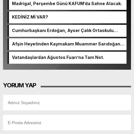
Madrigal, Perşembe Günü KAFUM’da Sahne Alacak.
KEDİNİZ Mİ VAR?
Cumhurbaşkanı Erdoğan, Ayser Çalık Ortaokulu
Şehitlerinin Aileleriyle Bir Araya Geldi.
Afşin Heyetinden Kaymakam Muammer Sarıdoğan’a
Beşikdüzü’nde hayırlı olsun ziyareti.
Vatandaşlardan Ağustos Fuarı’na Tam Not.
YORUM YAP