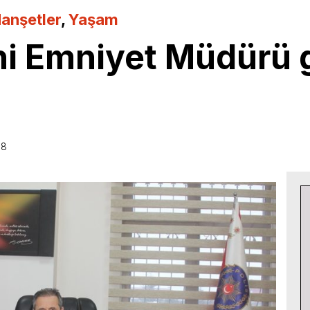
anşetler
,
Yaşam
ni Emniyet Müdürü 
08