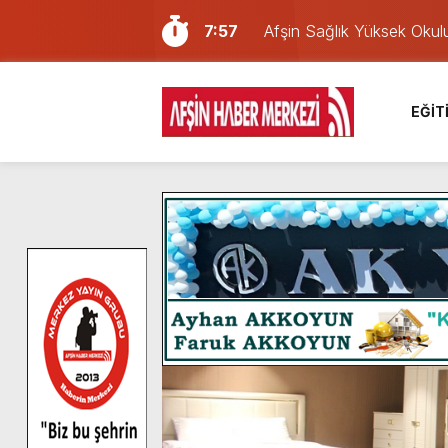
7:57
Afşin Sağlık Yüksek Okul
6:31
Onikişubat Belediyesi’nin
16:10
Uluslararası Bisiklet Yar
EĞİT
13:27
NOTER ONAYLI TYP LİS
11:22
KAFUM Fuar Alanı Bulut v
8:06
Afşinli bir hemşehrimizin 
14:05
Madrigal, Perşembe Gün
7:39
KEDİNİZ Mİ VAR?
7:27
Cumhurbaşkanı Erdoğan, Ay
8:58
GÖZYAŞI RAHMETTİR