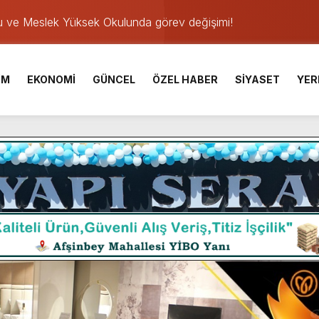
u ve Meslek Yüksek Okulunda görev değişimi!
 Üniversite Hazırlık Kursu başvurularında son gün 7 Ağustos.
ışması’nda En Zorlu Etap Tamamlandı.
İM
EKONOMİ
GÜNCEL
ÖZEL HABER
SİYASET
YER
TESİ YAYINLANDI.
e Yavuz’un Ezgileriyle Şenlendi.
de olduğu Filistin Konvoyu, güçlenerek ilerliyor.
ü KAFUM’da Sahne Alacak.
ser Çalık Ortaokulu Şehitlerinin Aileleriyle Bir Araya Geldi.