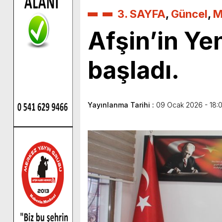
3. SAYFA
,
Güncel
,
M
Afşin’in Ye
başladı.
Yayınlanma Tarihi :
09 Ocak 2026 - 18: