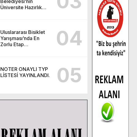
03
Belediyesi’nin
Üniversite Hazırlık
Kursu başvurularında
son gün 7 Ağustos.
04
Uluslararası Bisiklet
Yarışması’nda En
Zorlu Etap
Tamamlandı.
05
NOTER ONAYLI TYP
LİSTESİ YAYINLANDI.