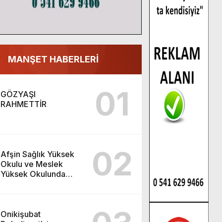
MANŞET HABERLERİ
01
GÖZYAŞI
RAHMETTİR
02
Afşin Sağlık Yüksek
Okulu ve Meslek
Yüksek Okulunda
görev değişimi!
Onikişubat