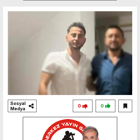
Sosyal
0
0
Medya